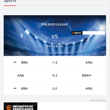
Sports
PREMIER LEAGUE
3
VS
2
03-FEB-16
BRA
7-2
ARG
ARG
5-2
BRA
BRA
1-2
ARG