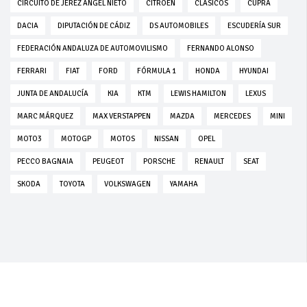
CIRCUITO DE JEREZ ÁNGEL NIETO
CITROEN
CLÁSICOS
CUPRA
DACIA
DIPUTACIÓN DE CÁDIZ
DS AUTOMOBILES
ESCUDERÍA SUR
FEDERACIÓN ANDALUZA DE AUTOMOVILISMO
FERNANDO ALONSO
FERRARI
FIAT
FORD
FÓRMULA 1
HONDA
HYUNDAI
JUNTA DE ANDALUCÍA
KIA
KTM
LEWIS HAMILTON
LEXUS
MARC MÁRQUEZ
MAX VERSTAPPEN
MAZDA
MERCEDES
MINI
MOTO3
MOTOGP
MOTOS
NISSAN
OPEL
PECCO BAGNAIA
PEUGEOT
PORSCHE
RENAULT
SEAT
SKODA
TOYOTA
VOLKSWAGEN
YAMAHA