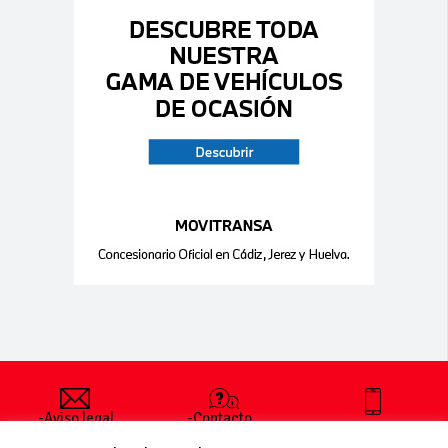
-Aviso legal
-Contacto
+34 627 35
y condiciones
-Cómo
00 36