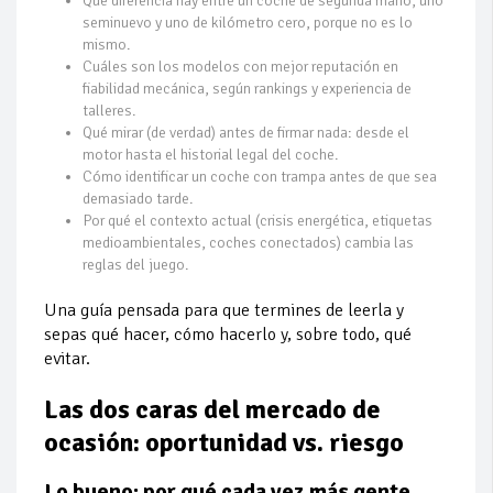
Qué diferencia hay entre un coche de segunda mano, uno
seminuevo y uno de kilómetro cero, porque no es lo
mismo.
Cuáles son los modelos con mejor reputación en
fiabilidad mecánica, según rankings y experiencia de
talleres.
Qué mirar (de verdad) antes de firmar nada: desde el
motor hasta el historial legal del coche.
Cómo identificar un coche con trampa antes de que sea
demasiado tarde.
Por qué el contexto actual (crisis energética, etiquetas
medioambientales, coches conectados) cambia las
reglas del juego.
Una guía pensada para que termines de leerla y
sepas qué hacer, cómo hacerlo y, sobre todo, qué
evitar.
Las dos caras del mercado de
ocasión: oportunidad vs. riesgo
Lo bueno: por qué cada vez más gente