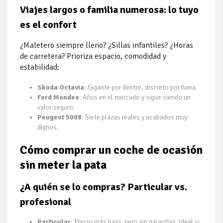
Viajes largos o familia numerosa: lo tuyo
es el confort
¿Maletero siempre lleno? ¿Sillas infantiles? ¿Horas
de carretera? Prioriza espacio, comodidad y
estabilidad:
Skoda Octavia
: Gigante por dentro, discreto por fuera.
Ford Mondeo
: Años en el mercado y sigue siendo un
valor seguro.
Peugeot 5008
: Siete plazas reales y acabados muy
dignos.
Cómo comprar un coche de ocasión
sin meter la pata
¿A quién se lo compras? Particular vs.
profesional
Particular
: Precio más bajo, pero sin garantías. Ideal si