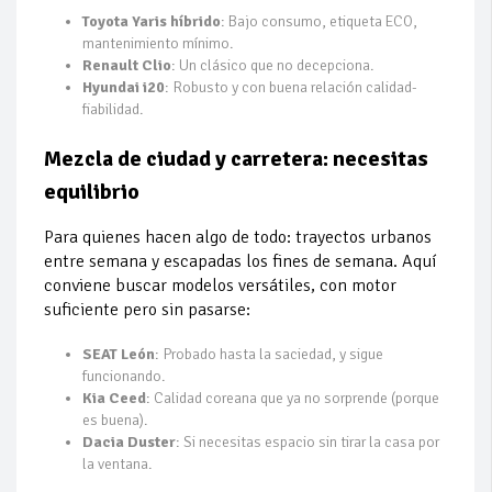
Toyota Yaris híbrido
: Bajo consumo, etiqueta ECO,
mantenimiento mínimo.
Renault Clio
: Un clásico que no decepciona.
Hyundai i20
: Robusto y con buena relación calidad-
fiabilidad.
Mezcla de ciudad y carretera: necesitas
equilibrio
Para quienes hacen algo de todo: trayectos urbanos
entre semana y escapadas los fines de semana. Aquí
conviene buscar modelos versátiles, con motor
suficiente pero sin pasarse:
SEAT León
: Probado hasta la saciedad, y sigue
funcionando.
Kia Ceed
: Calidad coreana que ya no sorprende (porque
es buena).
Dacia Duster
: Si necesitas espacio sin tirar la casa por
la ventana.