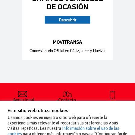
-Aviso legal
-Contacto
+34 627 35
y condiciones
-Cómo
00 36
Este sitio web utiliza cookies
generales
publicar un
de uso
anuncio
Usamos cookies en nuestro sitio web para ofrecerle la
-Vende+
experiencia más relevante al recordar sus preferencias y sus
-Política de
visitas repetidas. Lea nuestra
Información sobre el uso de las
privacidad
cookies
para obtener más información o vaya a "Configuración de