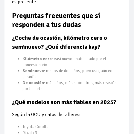
es presente.
Preguntas frecuentes que sí
responden a tus dudas
¿Coche de ocasión, kilómetro cero o
seminuevo? ¿Qué diferencia hay?
Kilómetro cero
: casi nuevo, matriculado por el
concesionario.
Seminuevo
: menos de dos años, poco uso, aún con
garantía.
De ocasión
: más años, más kilómetros, más revisión
por tu parte.
¿Qué modelos son más fiables en 2025?
Según la OCU y datos de talleres:
Toyota Corolla
Mazda 3