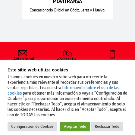
-Aviso legal
-Contacto
+34 627 35
y condiciones
-Cómo
00 36
Este sitio web utiliza cookies
generales
publicar un
de uso
anuncio
Usamos cookies en nuestro sitio web para ofrecerle la
-Vende+
experiencia más relevante al recordar sus preferencias y sus
-Política de
visitas repetidas. Lea nuestra
Información sobre el uso de las
privacidad
cookies
para obtener más información o vaya a "Configuración de
-Política de
Cookies" para proporcionar un consentimiento controlado. Al
cookies
hacer clic en "Rechazar Todo", acepta el almacenamiento de solo
las cookies necesarias. Al hacer clic en "Aceptar Todo", acepta el
uso de TODAS las cookies.
Configuración de Cookies
Aceptar Todo
Rechazar Todo
Copyright
La guia del motor