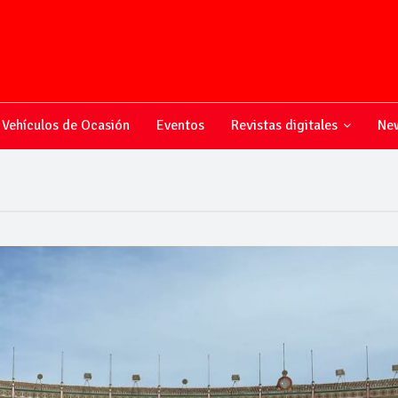
Vehículos de Ocasión
Eventos
Revistas digitales
New