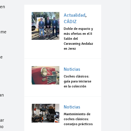
den
Actualidad
,
CÁDIZ
Doble de espacio y
come
más ofertas en el II
n
Salón del
Caravaning Andaluz
en Jerez
ue
Noticias
Coches clásicos:
guía para iniciarse
en la colección
an
Noticias
Mantenimiento de
coches clásicos:
ar
consejos prácticos
mo