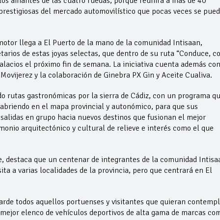
 los amantes de las cuatro ruedas, porque reunirá a más de 40
prestigiosas del mercado automovilístico que pocas veces se pue
otor llega a El Puerto de la mano de la comunidad Intisaan,
tarios de estas joyas selectas, que dentro de su ruta “Conduce, 
Palacios el próximo fin de semana. La iniciativa cuenta además co
Movijerez y la colaboración de Ginebra PX Gin y Aceite Cualiva.
o rutas gastronómicas por la sierra de Cádiz, con un programa q
 abriendo en el mapa provincial y autonómico, para que sus
salidas en grupo hacia nuevos destinos que fusionan el mejor
monio arquitectónico y cultural de relieve e interés como el que
re, destaca que un centenar de integrantes de la comunidad Intisa
ita a varias localidades de la provincia, pero que centrará en El
 tarde todos aquellos portuenses y visitantes que quieran contempl
l mejor elenco de vehículos deportivos de alta gama de marcas co