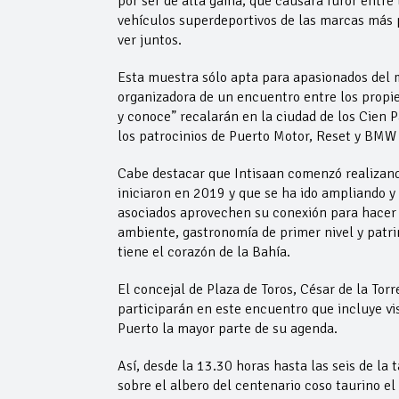
por ser de alta gama, que causará furor entre
vehículos superdeportivos de las marcas más 
ver juntos.
Esta muestra sólo apta para apasionados del m
organizadora de un encuentro entre los propie
y conoce” recalarán en la ciudad de los Cien 
los patrocinios de Puerto Motor, Reset y BMW 
Cabe destacar que Intisaan comenzó realizand
iniciaron en 2019 y que se ha ido ampliando y
asociados aprovechen su conexión para hacer 
ambiente, gastronomía de primer nivel y patri
tiene el corazón de la Bahía.
El concejal de Plaza de Toros, César de la Tor
participarán en este encuentro que incluye vis
Puerto la mayor parte de su agenda.
Así, desde la 13.30 horas hasta las seis de la
sobre el albero del centenario coso taurino e