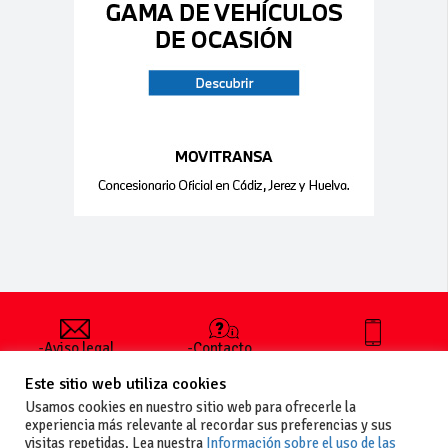
-Aviso legal
-Contacto
+34 627 35
y condiciones
-Cómo
00 36
Este sitio web utiliza cookies
generales
publicar un
de uso
anuncio
Usamos cookies en nuestro sitio web para ofrecerle la
-Vende+
experiencia más relevante al recordar sus preferencias y sus
-Política de
visitas repetidas. Lea nuestra
Información sobre el uso de las