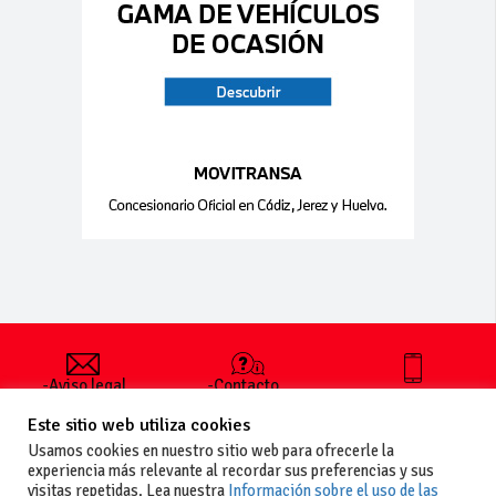
-Aviso legal
-Contacto
+34 627 35
y condiciones
-Cómo
00 36
Este sitio web utiliza cookies
generales
publicar un
de uso
anuncio
Usamos cookies en nuestro sitio web para ofrecerle la
-Vende+
experiencia más relevante al recordar sus preferencias y sus
-Política de
visitas repetidas. Lea nuestra
Información sobre el uso de las