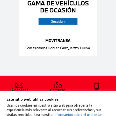
-Aviso legal
-Contacto
+34 627 35
y condiciones
-Cómo
00 36
Este sitio web utiliza cookies
generales
publicar un
de uso
anuncio
Usamos cookies en nuestro sitio web para ofrecerle la
-Vende+
experiencia más relevante al recordar sus preferencias y sus
-Política de
visitas repetidas. Lea nuestra
Información sobre el uso de las