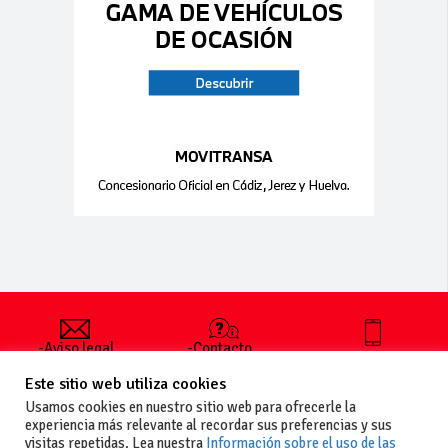
-Aviso legal
-Contacto
+34 627 35
y condiciones
-Cómo
00 36
Este sitio web utiliza cookies
generales
publicar un
de uso
anuncio
Usamos cookies en nuestro sitio web para ofrecerle la
-Vende+
experiencia más relevante al recordar sus preferencias y sus
-Política de
visitas repetidas. Lea nuestra
Información sobre el uso de las