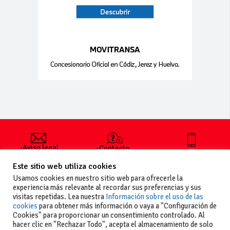
-Aviso legal
-Contacto
+34 627 35
y condiciones
-Cómo
00 36
Este sitio web utiliza cookies
generales
publicar un
de uso
anuncio
Usamos cookies en nuestro sitio web para ofrecerle la
-Vende+
experiencia más relevante al recordar sus preferencias y sus
-Política de
visitas repetidas. Lea nuestra
Información sobre el uso de las
privacidad
cookies
para obtener más información o vaya a "Configuración de
-Política de
Cookies" para proporcionar un consentimiento controlado. Al
cookies
hacer clic en "Rechazar Todo", acepta el almacenamiento de solo