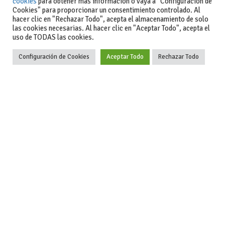
cookies
para obtener más información o vaya a "Configuración de
Cookies" para proporcionar un consentimiento controlado. Al
hacer clic en "Rechazar Todo", acepta el almacenamiento de solo
Actualidad
las cookies necesarias. Al hacer clic en "Aceptar Todo", acepta el
uso de TODAS las cookies.
Coches de ocasión: guía completa para comprar seguro
Configuración de Cookies
Aceptar Todo
Rechazar Todo