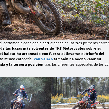
el certamen a conciencia participando en las tres primeras carre
 de las bazas más solventes de TRT Motorcycles sobre su
 balear ha arrancado con fuerza al llevarse el triunfo del
ta misma categoría,
Pau Valero
también ha hecho valer su
nda y la tercera posición
tras las diferentes especiales de los do