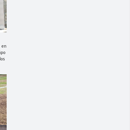
 en
ipo
dos