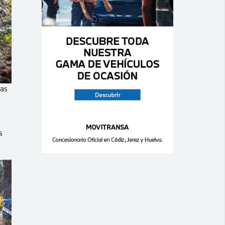
ras
s