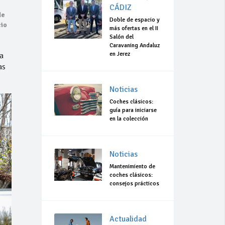
CÁDIZ
de
Doble de espacio y
cio
más ofertas en el II
Salón del
Caravaning Andaluz
en Jerez
a
as
Noticias
Coches clásicos:
guía para iniciarse
en la colección
Noticias
Mantenimiento de
coches clásicos:
consejos prácticos
Actualidad