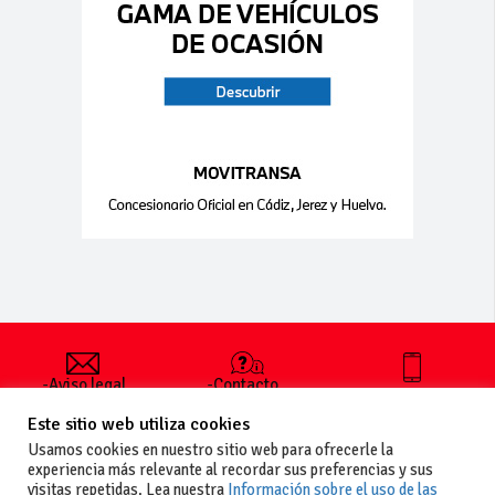
-Aviso legal
-Contacto
+34 627 35
y condiciones
-Cómo
00 36
Este sitio web utiliza cookies
generales
publicar un
de uso
anuncio
Usamos cookies en nuestro sitio web para ofrecerle la
-Vende+
experiencia más relevante al recordar sus preferencias y sus
-Política de
visitas repetidas. Lea nuestra
Información sobre el uso de las