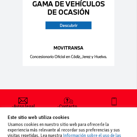
-Aviso legal
-Contacto
+34 627 35
y condiciones
-Cómo
00 36
Este sitio web utiliza cookies
generales
publicar un
de uso
anuncio
Usamos cookies en nuestro sitio web para ofrecerle la
-Vende+
experiencia más relevante al recordar sus preferencias y sus
-Política de
visitas repetidas. Lea nuestra
Información sobre el uso de las