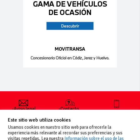
-Aviso legal
-Contacto
+34 627 35
y condiciones
-Cómo
00 36
Este sitio web utiliza cookies
generales
publicar un
de uso
anuncio
Usamos cookies en nuestro sitio web para ofrecerle la
-Vende+
experiencia más relevante al recordar sus preferencias y sus
-Política de
visitas repetidas. Lea nuestra
Información sobre el uso de las