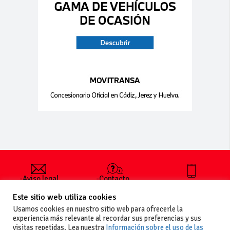
-Aviso legal
-Contacto
+34 627 35
y condiciones
-Cómo
00 36
Este sitio web utiliza cookies
generales
publicar un
de uso
anuncio
Usamos cookies en nuestro sitio web para ofrecerle la
-Vende+
experiencia más relevante al recordar sus preferencias y sus
-Política de
visitas repetidas. Lea nuestra
Información sobre el uso de las