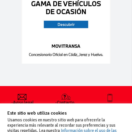
-Aviso legal
-Contacto
+34 627 35
y condiciones
-Cómo
00 36
Este sitio web utiliza cookies
generales
publicar un
de uso
anuncio
Usamos cookies en nuestro sitio web para ofrecerle la
-Vende+
experiencia más relevante al recordar sus preferencias y sus
-Política de
visitas repetidas. Lea nuestra
Información sobre el uso de las