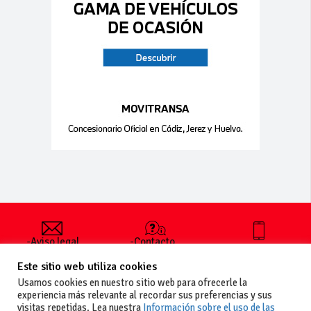
-Aviso legal
-Contacto
+34 627 35
y condiciones
-Cómo
00 36
Este sitio web utiliza cookies
generales
publicar un
de uso
anuncio
Usamos cookies en nuestro sitio web para ofrecerle la
-Vende+
experiencia más relevante al recordar sus preferencias y sus
-Política de
visitas repetidas. Lea nuestra
Información sobre el uso de las