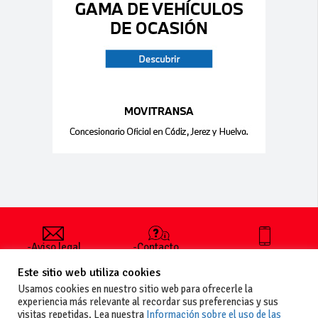
-Aviso legal
-Contacto
+34 627 35
y condiciones
-Cómo
00 36
Este sitio web utiliza cookies
generales
publicar un
de uso
anuncio
Usamos cookies en nuestro sitio web para ofrecerle la
-Vende+
experiencia más relevante al recordar sus preferencias y sus
-Política de
visitas repetidas. Lea nuestra
Información sobre el uso de las