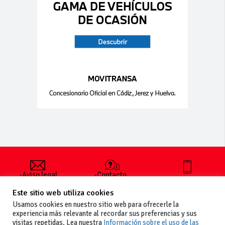
-Aviso legal
-Contacto
+34 627 35
y condiciones
-Cómo
00 36
Este sitio web utiliza cookies
generales
publicar un
de uso
anuncio
Usamos cookies en nuestro sitio web para ofrecerle la
-Vende+
experiencia más relevante al recordar sus preferencias y sus
-Política de
visitas repetidas. Lea nuestra
Información sobre el uso de las