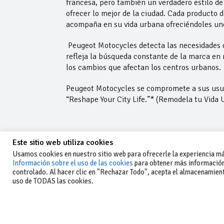
francesa, pero también un verdadero estilo de
ofrecer lo mejor de la ciudad. Cada producto de
acompaña en su vida urbana ofreciéndoles uno
Peugeot Motocycles detecta las necesidades d
refleja la búsqueda constante de la marca en
los cambios que afectan los centros urbanos.
Peugeot Motocycles se compromete a sus usua
“Reshape Your City Life.”* (Remodela tu Vida
Este sitio web utiliza cookies
Usamos cookies en nuestro sitio web para ofrecerle la experiencia más
Información sobre el uso de las cookies
para obtener más información
controlado. Al hacer clic en "Rechazar Todo", acepta el almacenamiento
-Aviso legal y condiciones generales
uso de TODAS las cookies.
de uso
-Política de privacidad
-Política de cookies