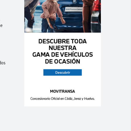
l
de
dos