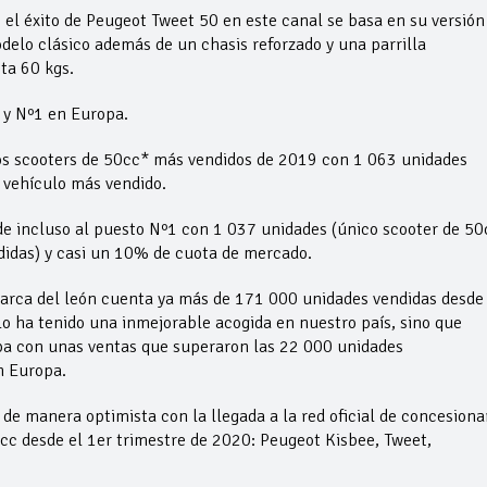
l éxito de Peugeot Tweet 50 en este canal se basa en su versión
elo clásico además de un chasis reforzado y una parrilla
ta 60 kgs.
 y Nº1 en Europa.
os scooters de 50cc* más vendidos de 2019 con 1 063 unidades
r vehículo más vendido.
de incluso al puesto Nº1 con 1 037 unidades (único scooter de 50
didas) y casi un 10% de cuota de mercado.
 marca del león cuenta ya más de 171 000 unidades vendidas desde
lo ha tenido una inmejorable acogida en nuestro país, sino que
pa con unas ventas que superaron las 22 000 unidades
n Europa.
de manera optimista con la llegada a la red oficial de concesiona
cc desde el 1er trimestre de 2020: Peugeot Kisbee, Tweet,