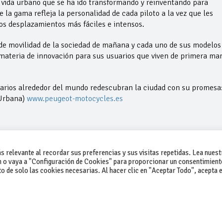
 vida urbano que se ha ido transformando y reinventando para
 la gama refleja la personalidad de cada piloto a la vez que les
s desplazamientos más fáciles e intensos.
e movilidad de la sociedad de mañana y cada uno de sus modelos
 materia de innovación para sus usuarios que viven de primera ma
rios alrededor del mundo redescubran la ciudad con su promesa
 Urbana)
www.peugeot-motocycles.es
 relevante al recordar sus preferencias y sus visitas repetidas. Lea nuest
 o vaya a "Configuración de Cookies" para proporcionar un consentimient
 de solo las cookies necesarias. Al hacer clic en "Aceptar Todo", acepta e
-Contacto
-Cómo publicar un anuncio
-Vende+