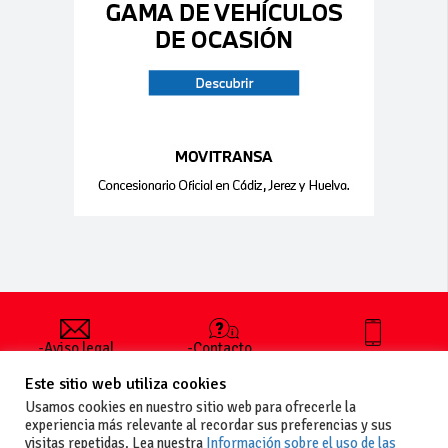
-Aviso legal
-Contacto
+34 627 35
y condiciones
-Cómo
00 36
Este sitio web utiliza cookies
generales
publicar un
de uso
anuncio
Usamos cookies en nuestro sitio web para ofrecerle la
-Vende+
experiencia más relevante al recordar sus preferencias y sus
-Política de
visitas repetidas. Lea nuestra
Información sobre el uso de las