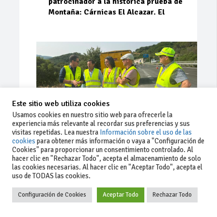
patrocinador a la histórica prueba de
Montaña: Cárnicas El Alcazar. El
Este sitio web utiliza cookies
Usamos cookies en nuestro sitio web para ofrecerle la
experiencia más relevante al recordar sus preferencias y sus
visitas repetidas. Lea nuestra
Información sobre el uso de las
cookies
para obtener más información o vaya a "Configuración de
Cookies" para proporcionar un consentimiento controlado. Al
Ago 03, 2026
81
0
0
hacer clic en "Rechazar Todo", acepta el almacenamiento de solo
las cookies necesarias. Al hacer clic en "Aceptar Todo", acepta el
La Junta implementa mejoras en la
uso de TODAS las cookies.
A381 por Los Barrios
Configuración de Cookies
Aceptar Todo
Rechazar Todo
La Junta de Andalucía, a través de la