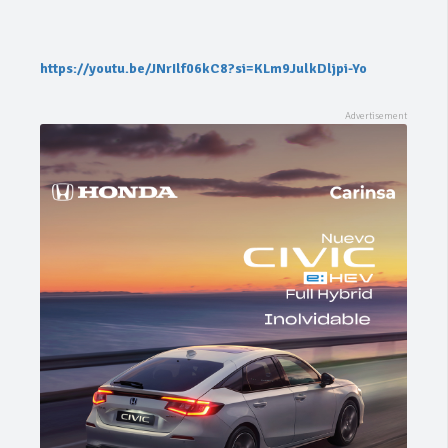
https://youtu.be/JNrIlf06kC8?si=KLm9JulkDljpi-Yo