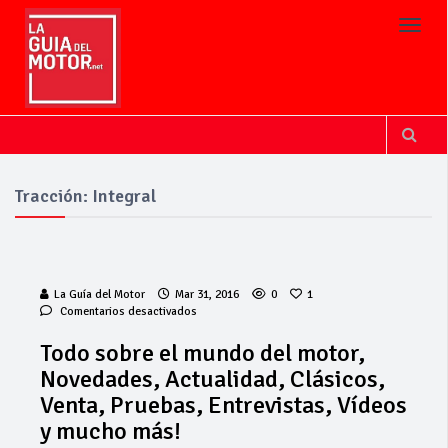
Toggl
Tracción: Integral
La Guía del Motor
Mar 31, 2016
0
1
en
Comentarios desactivados
Todo
sobre
Todo sobre el mundo del motor,
el
Novedades, Actualidad, Clásicos,
mundo
del
Venta, Pruebas, Entrevistas, Vídeos
motor,
y mucho más!
Novedades,
Actualidad,