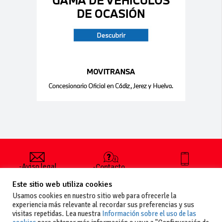
-Aviso legal
-Contacto
+34 627 35
y condiciones
-Cómo
00 36
Este sitio web utiliza cookies
generales
publicar un
de uso
anuncio
Usamos cookies en nuestro sitio web para ofrecerle la
-Vende+
experiencia más relevante al recordar sus preferencias y sus
-Política de
visitas repetidas. Lea nuestra
Información sobre el uso de las
privacidad