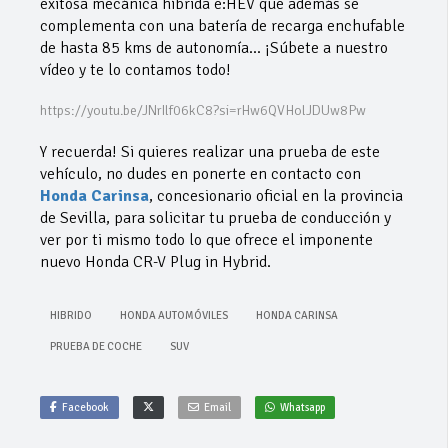
exitosa mecánica híbrida e:HEV que además se
complementa con una batería de recarga enchufable
de hasta 85 kms de autonomía… ¡Súbete a nuestro
vídeo y te lo contamos todo!
https://youtu.be/JNrIlf06kC8?si=rHw6QVHolJDUw8Pw
Y recuerda! Si quieres realizar una prueba de este
vehículo, no dudes en ponerte en contacto con
Honda Carinsa
, concesionario oficial en la provincia
de Sevilla, para solicitar tu prueba de conducción y
ver por ti mismo todo lo que ofrece el imponente
nuevo Honda CR-V Plug in Hybrid.
HIBRIDO
HONDA AUTOMÓVILES
HONDA CARINSA
PRUEBA DE COCHE
SUV
Facebook
Email
Whatsapp