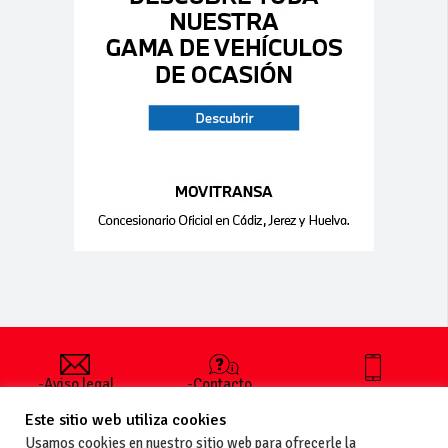
-Aviso legal
-Contacto
+34 627 35
y condiciones
-Cómo
00 36
Este sitio web utiliza cookies
generales
publicar un
de uso
anuncio
Usamos cookies en nuestro sitio web para ofrecerle la