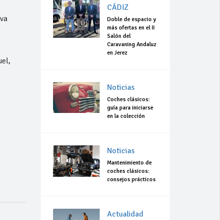
CÁDIZ
eva
Doble de espacio y
más ofertas en el II
Salón del
Caravaning Andaluz
en Jerez
el,
Noticias
Coches clásicos:
guía para iniciarse
en la colección
Noticias
Mantenimiento de
coches clásicos:
consejos prácticos
Actualidad