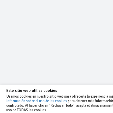
Este sitio web utiliza cookies
Usamos cookies en nuestro sitio web para ofrecerle la experiencia más
Información sobre el uso de las cookies
para obtener más información
controlado. Al hacer clic en "Rechazar Todo", acepta el almacenamiento
-Aviso legal y condiciones generales
uso de TODAS las cookies.
de uso