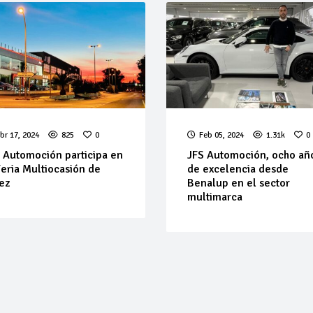
br 17, 2024
825
0
Feb 05, 2024
1.31k
0
 Automoción participa en
JFS Automoción, ocho añ
Feria Multiocasión de
de excelencia desde
ez
Benalup en el sector
multimarca