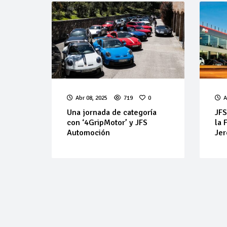
Abr 08, 2025
719
0
A
Una jornada de categoría
JFS
con ‘4GripMotor’ y JFS
la 
Automoción
Jer