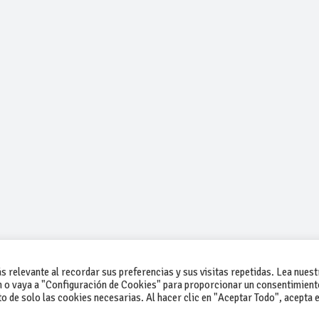
 relevante al recordar sus preferencias y sus visitas repetidas. Lea nuest
 o vaya a "Configuración de Cookies" para proporcionar un consentimient
 de solo las cookies necesarias. Al hacer clic en "Aceptar Todo", acepta e
-Contacto
-Cómo publicar un anuncio