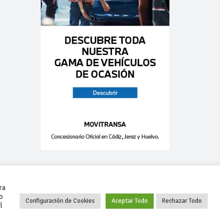
ra
o
Configuración de Cookies
Aceptar Todo
Rechazar Todo
l
+34 627 35 00 36