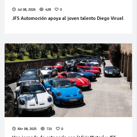
Jul 08, 2026
428
0
JFS Automoción apoya al joven talento Diego Viruel
Abr 08, 2025
721
0