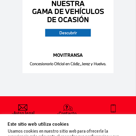
-Aviso legal
-Contacto
+34 627 35
y condiciones
-Cómo
00 36
Este sitio web utiliza cookies
generales
publicar un
de uso
anuncio
Usamos cookies en nuestro sitio web para ofrecerle la
-Vende+