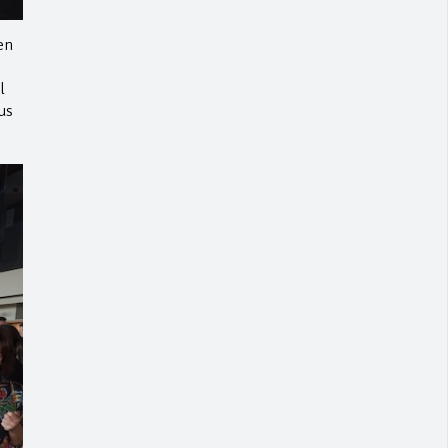
en
l
us