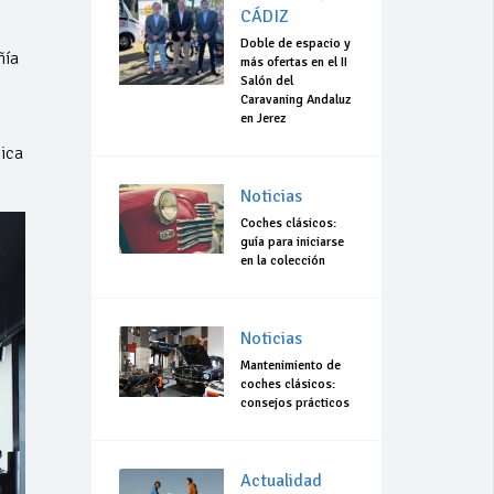
CÁDIZ
Doble de espacio y
ñía
más ofertas en el II
Salón del
Caravaning Andaluz
en Jerez
ica
Noticias
Coches clásicos:
guía para iniciarse
en la colección
Noticias
Mantenimiento de
coches clásicos:
consejos prácticos
Actualidad