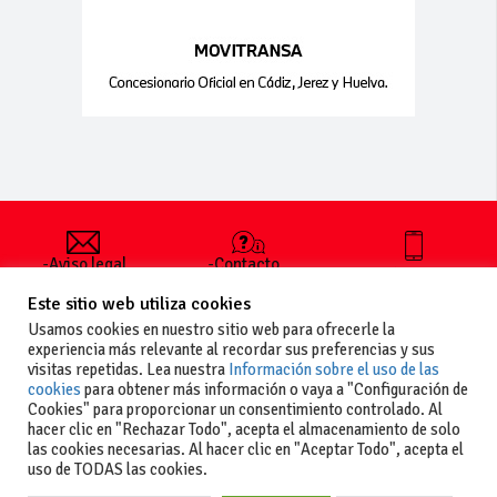
-Aviso legal
-Contacto
+34 627 35
y condiciones
-Cómo
00 36
Este sitio web utiliza cookies
generales
publicar un
de uso
anuncio
Usamos cookies en nuestro sitio web para ofrecerle la
-Vende+
experiencia más relevante al recordar sus preferencias y sus
-Política de
visitas repetidas. Lea nuestra
Información sobre el uso de las
privacidad
cookies
para obtener más información o vaya a "Configuración de
-Política de
Cookies" para proporcionar un consentimiento controlado. Al
cookies
hacer clic en "Rechazar Todo", acepta el almacenamiento de solo
las cookies necesarias. Al hacer clic en "Aceptar Todo", acepta el
uso de TODAS las cookies.