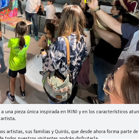
a a una pieza única inspirada en MINI y en los característicos atu
artista.
s artistas, sus familias y Quirós, que desde ahora forma parte de 
de todos nuestros visitantes podrán disfrutarla.