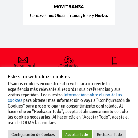
-Aviso legal
-Contacto
+34 627 35
y condiciones
-Cómo
00 36
Este sitio web utiliza cookies
generales
publicar un
de uso
anuncio
Usamos cookies en nuestro sitio web para ofrecerle la
-Vende+
experiencia más relevante al recordar sus preferencias y sus
-Política de
visitas repetidas. Lea nuestra
Información sobre el uso de las
privacidad
cookies
para obtener más información o vaya a "Configuración de
-Política de
Cookies" para proporcionar un consentimiento controlado. Al
cookies
hacer clic en "Rechazar Todo", acepta el almacenamiento de solo
las cookies necesarias. Al hacer clic en "Aceptar Todo", acepta el
uso de TODAS las cookies.
Configuración de Cookies
Aceptar Todo
Rechazar Todo