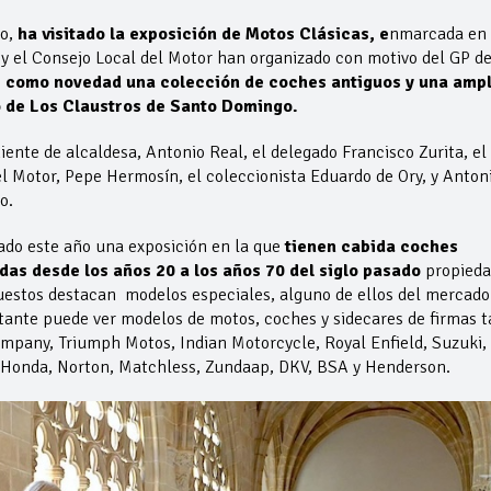
yo,
ha visitado la exposición de Motos Clásicas, e
nmarcada en 
y el Consejo Local del Motor han organizado con motivo del GP d
e como novedad una colección de coches antiguos y una ampl
o de Los Claustros de Santo Domingo.
ente de alcaldesa, Antonio Real, el delegado Francisco Zurita, el
l Motor, Pepe Hermosín, el coleccionista Eduardo de Ory, y Anton
o.
ado este año una exposición en la que
tienen cabida coches
das desde los años 20 a los años 70 del siglo pasado
propieda
puestos destacan modelos especiales, alguno de ellos del mercado
tante puede ver modelos de motos, coches y sidecares de firmas t
mpany, Triumph Motos, Indian Motorcycle, Royal Enfield, Suzuki,
 Honda, Norton, Matchless, Zundaap, DKV, BSA y Henderson.