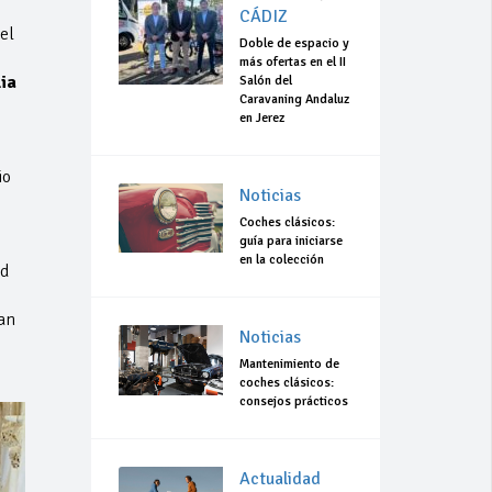
CÁDIZ
el
Doble de espacio y
e
más ofertas en el II
ia
Salón del
Caravaning Andaluz
en Jerez
io
Noticias
Coches clásicos:
guía para iniciarse
en la colección
d
an
Noticias
Mantenimiento de
coches clásicos:
consejos prácticos
Actualidad