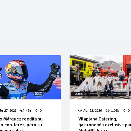
br 27, 2026
424
0
Abr 22, 2026
1.03k
0
x Márquez reedita su
Vilaplana Catering,
lio con Jerez, pero su
gastronomía exclusiva pa
mano sufre
MotoGP Jerez