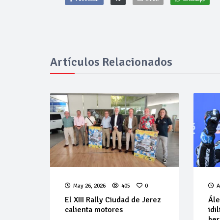
Artículos Relacionados
May 26, 2026
405
0
A
El XIII Rally Ciudad de Jerez
Ále
calienta motores
idi
her