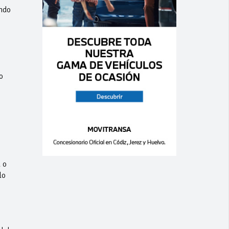
ndo
o
 o
lo