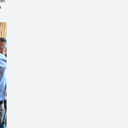
del
a