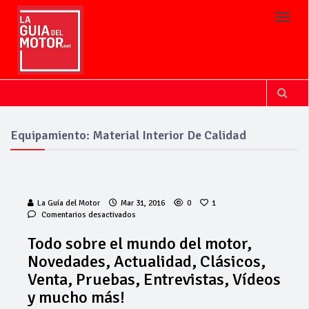
Toggl
Equipamiento: Material Interior De Calidad
La Guía del Motor
Mar 31, 2016
0
1
en
Comentarios desactivados
Todo
sobre
Todo sobre el mundo del motor,
el
Novedades, Actualidad, Clásicos,
mundo
del
Venta, Pruebas, Entrevistas, Vídeos
motor,
y mucho más!
Novedades,
Actualidad,