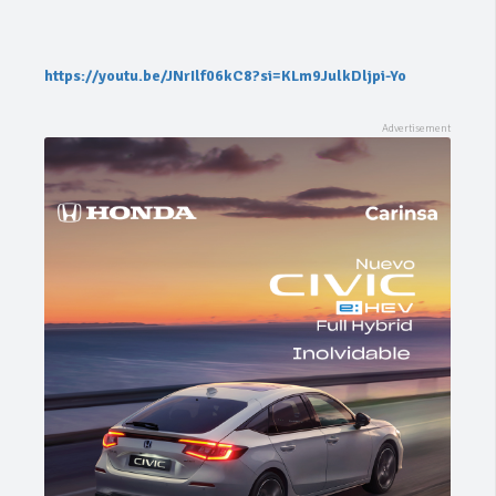
https://youtu.be/JNrIlf06kC8?si=KLm9JulkDljpi-Yo