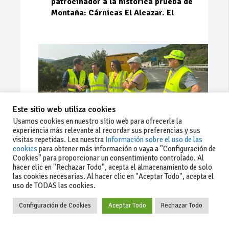
patrocinador a la histórica prueba de
Montaña: Cárnicas El Alcazar. El
Este sitio web utiliza cookies
Usamos cookies en nuestro sitio web para ofrecerle la
experiencia más relevante al recordar sus preferencias y sus
visitas repetidas. Lea nuestra
Información sobre el uso de las
cookies
para obtener más información o vaya a "Configuración de
Cookies" para proporcionar un consentimiento controlado. Al
Ago 03, 2026
81
0
0
hacer clic en "Rechazar Todo", acepta el almacenamiento de solo
las cookies necesarias. Al hacer clic en "Aceptar Todo", acepta el
La Junta implementa mejoras en la
uso de TODAS las cookies.
A381 por Los Barrios
Configuración de Cookies
Aceptar Todo
Rechazar Todo
La Junta de Andalucía, a través de la