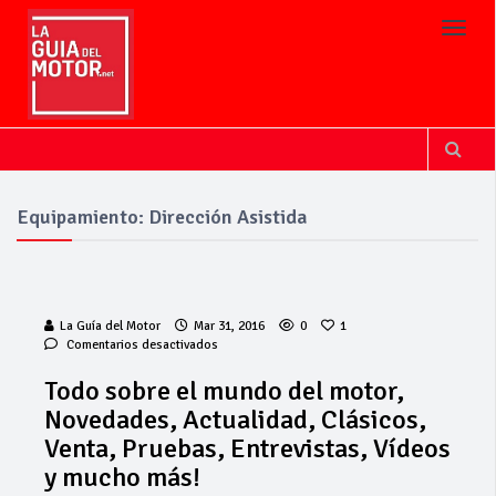
Toggl
Equipamiento: Dirección Asistida
La Guía del Motor
Mar 31, 2016
0
1
en
Comentarios desactivados
Todo
sobre
Todo sobre el mundo del motor,
el
Novedades, Actualidad, Clásicos,
mundo
del
Venta, Pruebas, Entrevistas, Vídeos
motor,
y mucho más!
Novedades,
Actualidad,