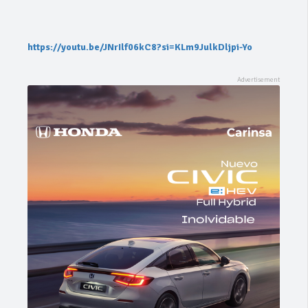
https://youtu.be/JNrIlf06kC8?si=KLm9JulkDljpi-Yo