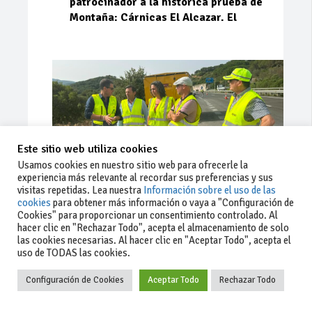
patrocinador a la histórica prueba de
Montaña: Cárnicas El Alcazar. El
Este sitio web utiliza cookies
Usamos cookies en nuestro sitio web para ofrecerle la
experiencia más relevante al recordar sus preferencias y sus
visitas repetidas. Lea nuestra
Información sobre el uso de las
cookies
para obtener más información o vaya a "Configuración de
Cookies" para proporcionar un consentimiento controlado. Al
Ago 03, 2026
93
0
0
hacer clic en "Rechazar Todo", acepta el almacenamiento de solo
las cookies necesarias. Al hacer clic en "Aceptar Todo", acepta el
La Junta implementa mejoras en la
uso de TODAS las cookies.
A381 por Los Barrios
Configuración de Cookies
Aceptar Todo
Rechazar Todo
La Junta de Andalucía, a través de la