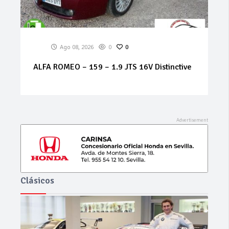
Ago 07, 2026
0
0
MERCEDES Sprinter 314 cdi
Clásicos