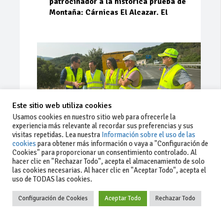
patrocinador a la histórica prueba de
Montaña: Cárnicas El Alcazar. El
Este sitio web utiliza cookies
Usamos cookies en nuestro sitio web para ofrecerle la
experiencia más relevante al recordar sus preferencias y sus
visitas repetidas. Lea nuestra
Información sobre el uso de las
cookies
para obtener más información o vaya a "Configuración de
Cookies" para proporcionar un consentimiento controlado. Al
Ago 03, 2026
82
0
0
hacer clic en "Rechazar Todo", acepta el almacenamiento de solo
las cookies necesarias. Al hacer clic en "Aceptar Todo", acepta el
La Junta implementa mejoras en la
uso de TODAS las cookies.
A381 por Los Barrios
Configuración de Cookies
Aceptar Todo
Rechazar Todo
La Junta de Andalucía, a través de la