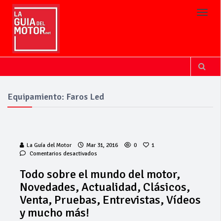
Toggl
Equipamiento: Faros Led
La Guía del Motor
Mar 31, 2016
0
1
en
Comentarios desactivados
Todo
sobre
Todo sobre el mundo del motor,
el
Novedades, Actualidad, Clásicos,
mundo
del
Venta, Pruebas, Entrevistas, Vídeos
motor,
y mucho más!
Novedades,
Actualidad,