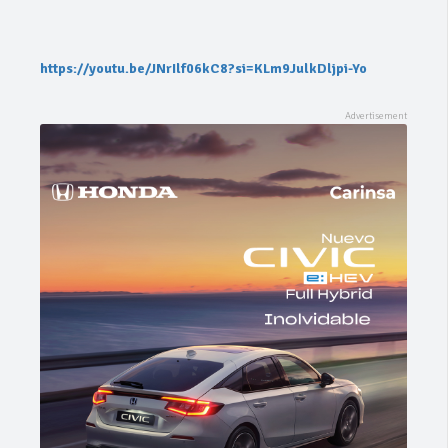
https://youtu.be/JNrIlf06kC8?si=KLm9JulkDljpi-Yo