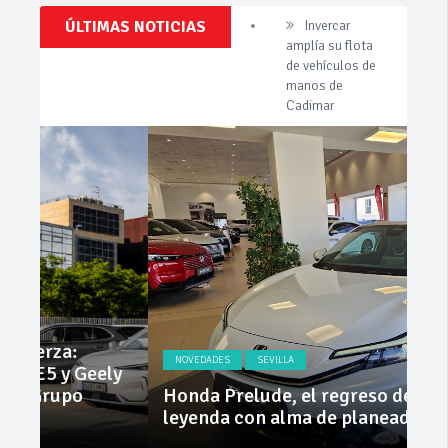
Clásicos,
ÚLTIMAS NOTICIAS
Cárnicas El
Venta,
Alcazar,
Pruebas,
patrocinador de
Entrevistas,
Vídeos
la 42ª Subida a
y
Vejer
mucho
más!
La Junta
implementa
mejoras en la
A381 por Los
Barrios
Invercar
amplía su flota
de vehículos de
manos de
Cadimar
NOVEDADES
SEVILLA
NO
ly
Honda Prelude, el regreso de una
Nue
leyenda con alma de planeador
na