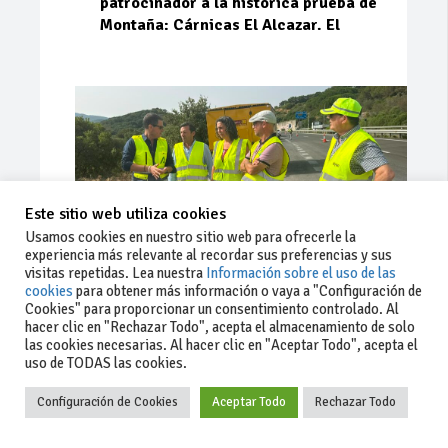
patrocinador a la histórica prueba de
Montaña: Cárnicas El Alcazar. El
Este sitio web utiliza cookies
Usamos cookies en nuestro sitio web para ofrecerle la
experiencia más relevante al recordar sus preferencias y sus
visitas repetidas. Lea nuestra
Información sobre el uso de las
cookies
para obtener más información o vaya a "Configuración de
Cookies" para proporcionar un consentimiento controlado. Al
Ago 03, 2026
69
0
0
hacer clic en "Rechazar Todo", acepta el almacenamiento de solo
las cookies necesarias. Al hacer clic en "Aceptar Todo", acepta el
La Junta implementa mejoras en la
uso de TODAS las cookies.
A381 por Los Barrios
Configuración de Cookies
Aceptar Todo
Rechazar Todo
La Junta de Andalucía, a través de la