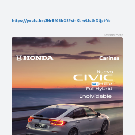
https://youtu.be/JNrIlf06kC8?si=KLm9JulkDljpi-Yo