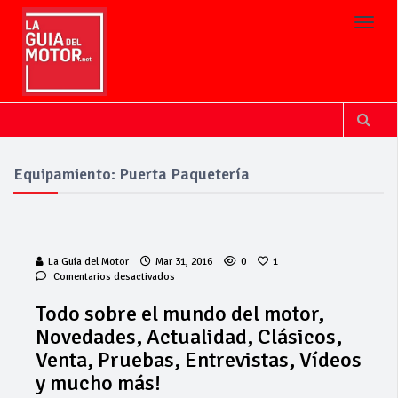
Toggl
Equipamiento: Puerta Paquetería
La Guía del Motor
Mar 31, 2016
0
1
en
Comentarios desactivados
Todo
sobre
Todo sobre el mundo del motor,
el
Novedades, Actualidad, Clásicos,
mundo
del
Venta, Pruebas, Entrevistas, Vídeos
motor,
y mucho más!
Novedades,
Actualidad,