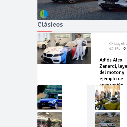
Clásicos
May 03, 
871
Adiós Alex
Zanardi, ley
del motor y
ejemplo de
superación
May
Abr
02,
22,