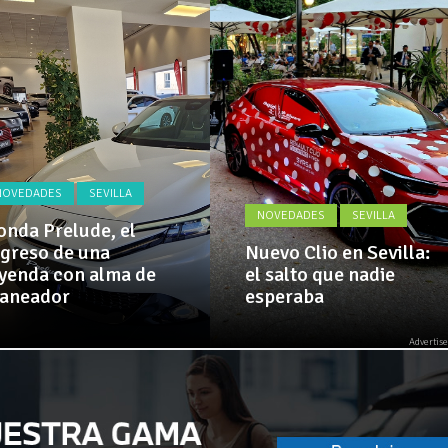
Actualidad,
 implementa mejoras en la A381 por Los Barrios
Clásicos,
Venta,
Pruebas,
 amplía su flota de vehículos de manos de Cadimar
Entrevistas,
Vídeos
y
mucho
más!
NOVEDADES
SEVILLA
NOVEDADES
SEVILLA
nda Prelude, el
greso de una
Nuevo Clio en Sevilla:
yenda con alma de
el salto que nadie
laneador
esperaba