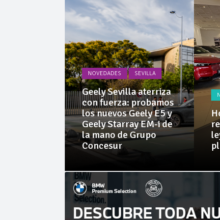
La Junta
Invercar
NOVEDADES
SEVILLA
PRUEBAS
Geely Sevilla aterriza
 Dacia
con fuerza: probamos
rid 155
los nuevos Geely E5 y
Ho
l SUV
Geely Starray EM-i de
re
e sorprende
la mano de Grupo
le
librio
Concesur
p