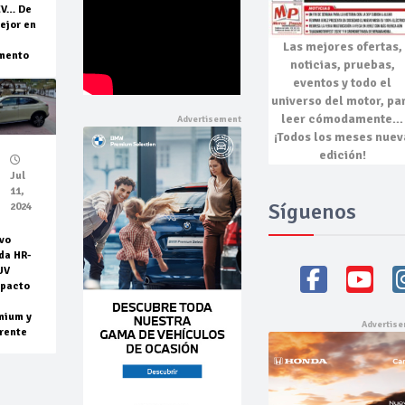
EV… De
ejor en
Las mejores
ofertas,
mento
noticias, pruebas,
eventos
y todo el
universo del motor, pa
leer cómodamente…
¡Todos los meses nuev
edición!
Jul
11,
Síguenos
2024
vo
da HR-
UV
pacto
mium y
rente