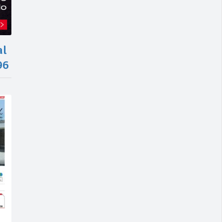
al
96