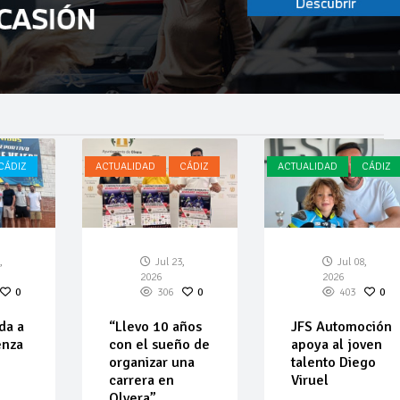
CÁDIZ
ACTUALIDAD
CÁDIZ
ACTUALIDAD
CÁDIZ
,
Jul 23,
Jul 08,
2026
2026
0
306
0
403
0
da a
“Llevo 10 años
JFS Automoción
enza
con el sueño de
apoya al joven
organizar una
talento Diego
carrera en
Viruel
Olvera”