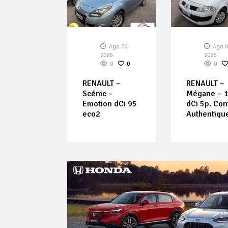
Ago 06,
Ago 06,
Ago 0
026
2026
2026
0
0
0
0
0
– Arona –
RENAULT –
RENAULT –
DI CR 70
Scénic –
Mégane – 1
rt/Stop
Emotion dCi 95
dCi 5p. Con
eco2
Authentiqu