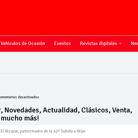
Vehículos de Ocasión
Eventos
Revistas digitales
New
en
omentarios desactivados
Todo
sobre
, Novedades, Actualidad, Clásicos, Venta,
el
y mucho más!
mundo
del
motor,
El Alcazar, patrocinador de la 42ª Subida a Vejer
Novedades,