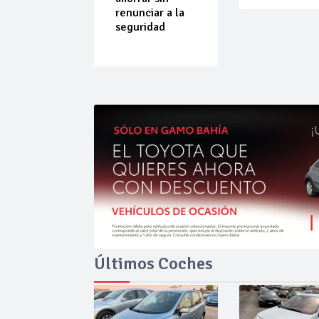
do que
renunciar a la
ende por
seguridad
ilibrio
Últimos Coches