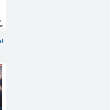
s
n!
al