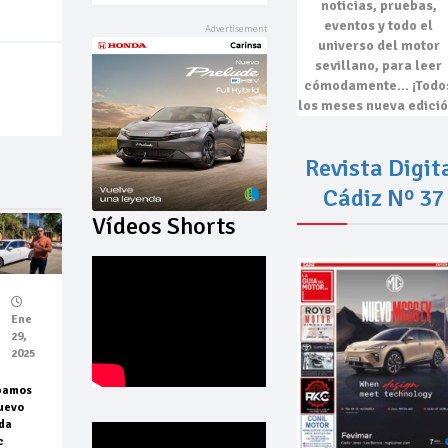
noticias, pruebas,
eventos
y todo el
universo del motor
sevillano, para leer
cómodamente…
¡Todo
los meses nueva edició
Revista Digit
Cádiz Nº 37
Vídeos Shorts
Ene
29,
2025
bamos
uevo
da
c