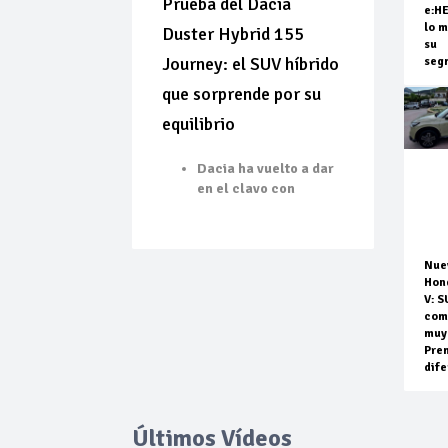
Prueba del Dacia
e:H
lo m
Duster Hybrid 155
su
Journey: el SUV híbrido
seg
que sorprende por su
equilibrio
Dacia ha vuelto a dar
en el clavo con
Nue
Hon
V: S
com
muy
Pre
dife
Últimos Vídeos