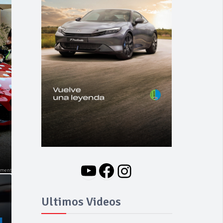
NOVEDADES
Nuevo BMW i3: Y
finalmente el Serie 3
se hizo eléctrico
YouTube
Facebook
Instagram
Ultimos Videos