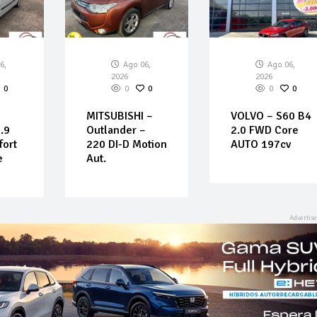
6,
Ago 06,
Ago 06,
2026
2026
0
0
0
0
0
MITSUBISHI –
VOLVO – S60 B4
.9
Outlander –
2.0 FWD Core
fort
220 DI-D Motion
AUTO 197cv
e
Aut.