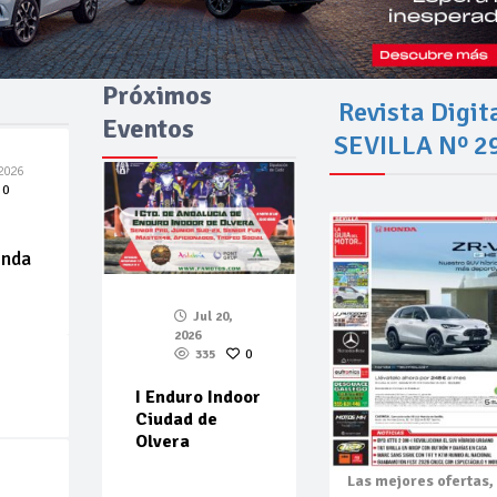
Próximos
Revista Digit
Eventos
SEVILLA Nº 2
2026
0
enda
Jul 20,
2026
335
0
I Enduro Indoor
Ciudad de
Olvera
Las mejores
ofertas,