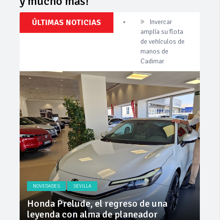
y mucho más!
Novedades,
Actualidad,
Clásicos,
ÚLTIMAS NOTICIAS
Cárnicas El
Venta,
Alcazar,
Pruebas,
patrocinador de
Entrevistas,
Vídeos
la 42ª Subida a
y
Vejer
mucho
más!
La Junta
implementa
mejoras en la
A381 por Los
Barrios
Invercar
amplía su flota
de vehículos de
manos de
Cadimar
NOVEDADES
SEVILLA
NO
ly
Honda Prelude, el regreso de una
Nue
leyenda con alma de planeador
na