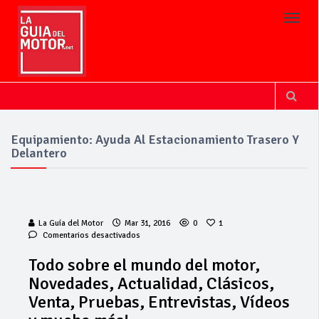
Toggl
Equipamiento: Ayuda Al Estacionamiento Trasero Y
Delantero
La Guía del Motor
Mar 31, 2016
0
1
en
Comentarios desactivados
Todo
sobre
Todo sobre el mundo del motor,
el
Novedades, Actualidad, Clásicos,
mundo
del
Venta, Pruebas, Entrevistas, Vídeos
motor,