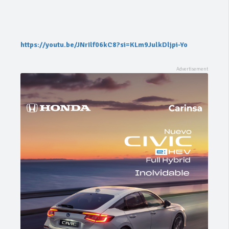
https://youtu.be/JNrIlf06kC8?si=KLm9JulkDljpi-Yo