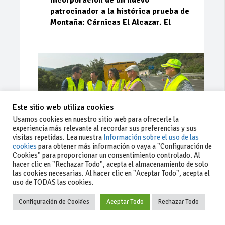
incorporación de un nuevo
patrocinador a la histórica prueba de
Montaña: Cárnicas El Alcazar. El
Este sitio web utiliza cookies
Usamos cookies en nuestro sitio web para ofrecerle la
experiencia más relevante al recordar sus preferencias y sus
visitas repetidas. Lea nuestra
Información sobre el uso de las
cookies
para obtener más información o vaya a "Configuración de
Cookies" para proporcionar un consentimiento controlado. Al
hacer clic en "Rechazar Todo", acepta el almacenamiento de solo
Ago 03, 2026
91
0
0
las cookies necesarias. Al hacer clic en "Aceptar Todo", acepta el
uso de TODAS las cookies.
La Junta implementa mejoras en la
Configuración de Cookies
Aceptar Todo
Rechazar Todo
A381 por Los Barrios