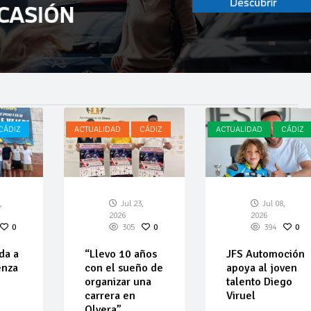
CÁDIZ
ACTUALIDAD
CÁDIZ
ACTUALIDAD
CÁDIZ
,
Jul 23,
Jul 08,
2026
2026
0
305
0
394
0
da a
“Llevo 10 años
JFS Automoción
enza
con el sueño de
apoya al joven
organizar una
talento Diego
carrera en
Viruel
Olvera”