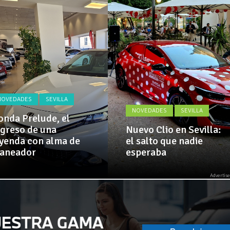
Actualidad,
 implementa mejoras en la A381 por Los Barrios
Clásicos,
Venta,
Pruebas,
 amplía su flota de vehículos de manos de Cadimar
Entrevistas,
Vídeos
y
mucho
más!
NOVEDADES
SEVILLA
NOVEDADES
SEVILLA
nda Prelude, el
greso de una
Nuevo Clio en Sevilla:
yenda con alma de
el salto que nadie
laneador
esperaba