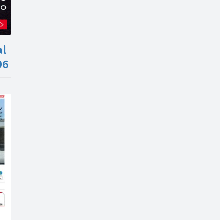
al
96