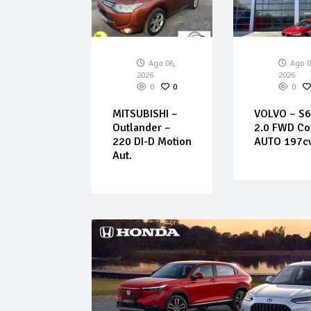
Ago 06,
Ago 06,
Ago 0
026
2026
2026
0
0
0
0
0
LT –
MITSUBISHI –
VOLVO – S6
e – 1.9
Outlander –
2.0 FWD Co
. Confort
220 DI-D Motion
AUTO 197c
ntique
Aut.