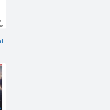
s
n!
al