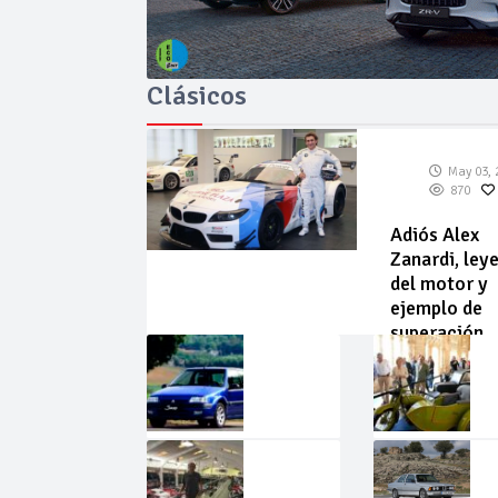
Clásicos
May 03, 
870
Adiós Alex
Zanardi, ley
del motor y
ejemplo de
superación
May
Abr
02,
22,