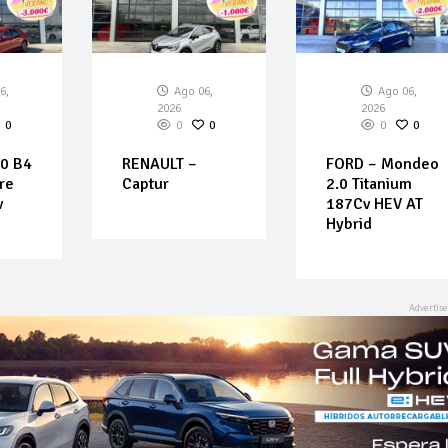
6,
Ago 06,
Ago 06,
2026
2026
0
0
0
0
0
0 B4
RENAULT –
FORD – Mondeo
re
Captur
2.0 Titanium
v
187Cv HEV AT
Hybrid