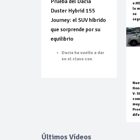
Prueba del Dacia
e:H
lo m
Duster Hybrid 155
su
Journey: el SUV híbrido
seg
que sorprende por su
equilibrio
Dacia ha vuelto a dar
en el clavo con
Nue
Hon
V: S
com
muy
Pre
dife
Últimos Vídeos