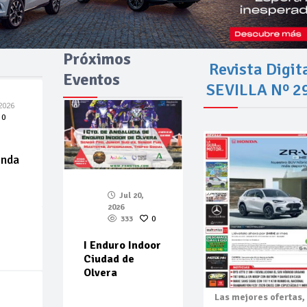
Próximos
Revista Digit
Eventos
SEVILLA Nº 2
2026
0
enda
Jul 20,
2026
333
0
I Enduro Indoor
Ciudad de
Olvera
Las mejores
ofertas,