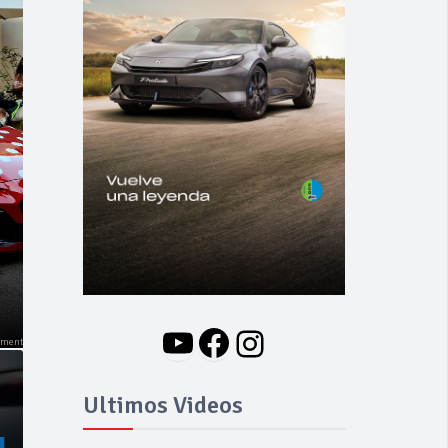
NOVEDADES
Nuevo BMW i3: Y
finalmente el Serie 3
se hizo eléctrico
YouTube
Facebook
Instagram
Ultimos Videos