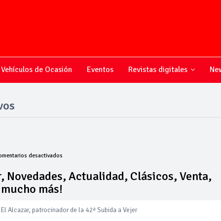
Vehículos de Ocasión
Eventos
Revistas digitales
New
vos
en
omentarios desactivados
Todo
sobre
, Novedades, Actualidad, Clásicos, Venta,
el
y mucho más!
mundo
del
motor,
El Alcazar, patrocinador de la 42ª Subida a Vejer
Novedades,