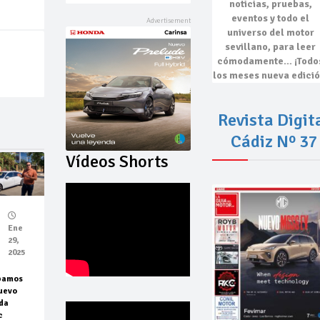
noticias, pruebas,
eventos
y todo el
universo del motor
sevillano, para leer
cómodamente…
¡Todo
los meses nueva edició
Revista Digit
Cádiz Nº 37
Vídeos Shorts
Ene
29,
2025
bamos
uevo
da
c