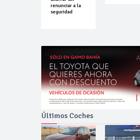
do que
renunciar a la
ende por
seguridad
ilibrio
Últimos Coches