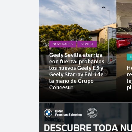
La Junta
Invercar
NOVEDADES
SEVILLA
PRUEBAS
Geely Sevilla aterriza
 Dacia
con fuerza: probamos
rid 155
los nuevos Geely E5 y
Ho
l SUV
Geely Starray EM-i de
re
e sorprende
la mano de Grupo
le
librio
Concesur
p