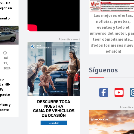
EV… De
ejor en
Las mejores
ofertas,
mento
noticias, pruebas,
eventos
y todo el
universo del motor, pa
leer cómodamente…
¡Todos los meses nuev
edición!
Jul
11,
Síguenos
2024
vo
da HR-
UV
pacto
mium y
rente