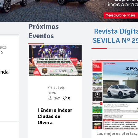
Próximos
Revista Digit
Eventos
SEVILLA Nº 2
2026
0
enda
Jul 20,
2026
347
0
I Enduro Indoor
Ciudad de
Olvera
Las mejores
ofertas,