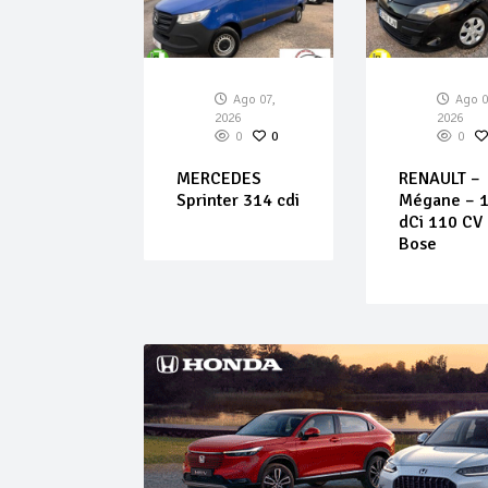
Ago 08,
Ago 07,
Ago 0
026
2026
2026
0
0
0
0
0
 ROMEO –
MERCEDES
RENAULT –
 1.9 JTS
Sprinter 314 cdi
Mégane – 1
stinctive
dCi 110 CV
Bose