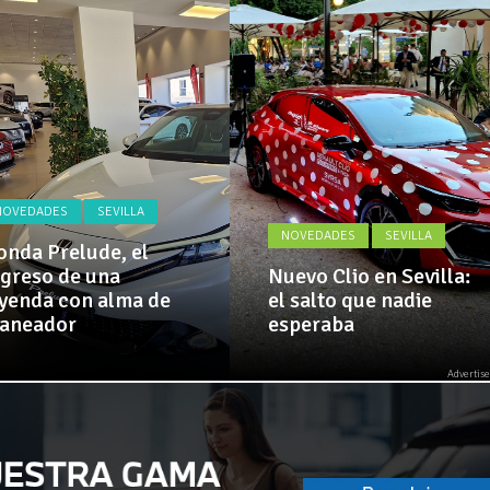
Actualidad,
 implementa mejoras en la A381 por Los Barrios
Clásicos,
Venta,
Pruebas,
 amplía su flota de vehículos de manos de Cadimar
Entrevistas,
Vídeos
y
mucho
más!
NOVEDADES
SEVILLA
NOVEDADES
SEVILLA
nda Prelude, el
greso de una
Nuevo Clio en Sevilla:
yenda con alma de
el salto que nadie
laneador
esperaba