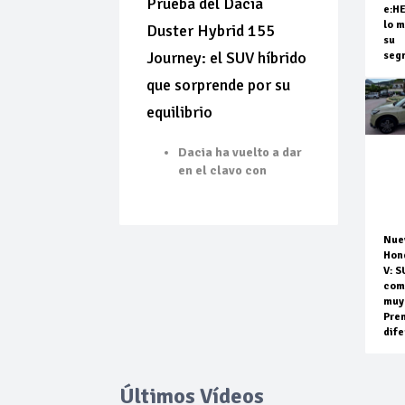
Prueba del Dacia
e:H
lo m
Duster Hybrid 155
su
Journey: el SUV híbrido
seg
que sorprende por su
equilibrio
Dacia ha vuelto a dar
en el clavo con
Nue
Hon
V: S
com
muy
Pre
dife
Últimos Vídeos