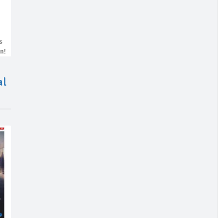
s
n!
al