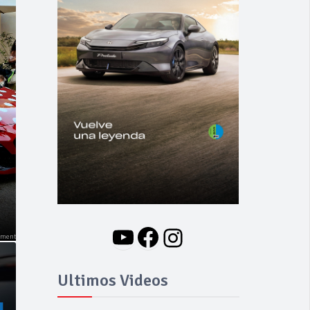
NOVEDADES
Nuevo BMW i3: Y
finalmente el Serie 3
se hizo eléctrico
YouTube
Facebook
Instagram
Ultimos Videos