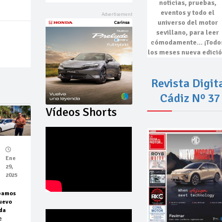
noticias, pruebas,
eventos
y todo el
universo del motor
sevillano, para leer
cómodamente…
¡Todo
los meses nueva edició
Revista Digit
Cádiz Nº 37
Vídeos Shorts
Ene
29,
2025
bamos
uevo
da
c