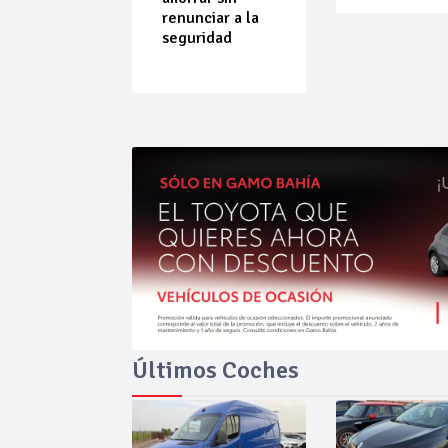
do que
renunciar a la
ende por
seguridad
ilibrio
Últimos Coches