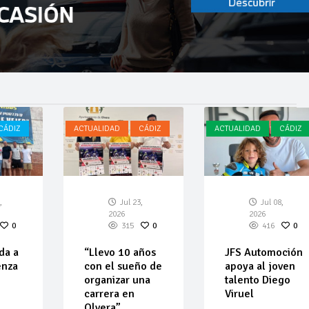
CÁDIZ
ACTUALIDAD
CÁDIZ
ACTUALIDAD
CÁDIZ
,
Jul 23,
Jul 08,
2026
2026
0
315
0
416
0
da a
“Llevo 10 años
JFS Automoción
enza
con el sueño de
apoya al joven
organizar una
talento Diego
carrera en
Viruel
Olvera”