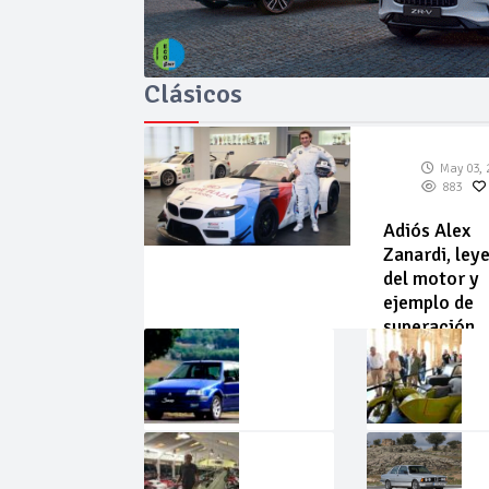
Clásicos
May 03, 
883
Adiós Alex
Zanardi, ley
del motor y
ejemplo de
superación
May
Abr
02,
22,