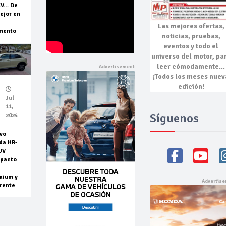
EV… De
ejor en
Las mejores
ofertas,
mento
noticias, pruebas,
eventos
y todo el
universo del motor, pa
leer cómodamente…
¡Todos los meses nuev
edición!
Jul
11,
Síguenos
2024
vo
da HR-
UV
pacto
mium y
rente