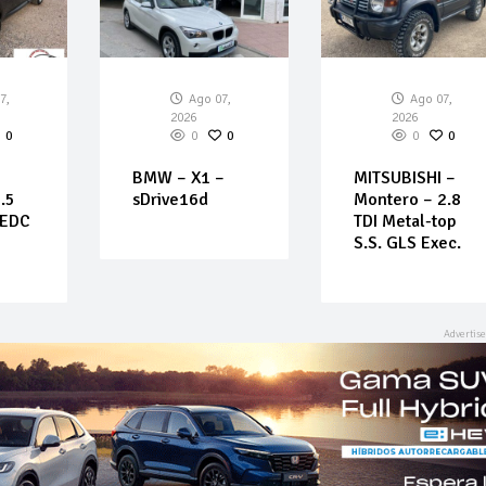
7,
Ago 07,
Ago 07,
2026
2026
0
0
0
0
0
BMW – X1 –
MITSUBISHI –
.5
sDrive16d
Montero – 2.8
 EDC
TDI Metal-top
S.S. GLS Exec.