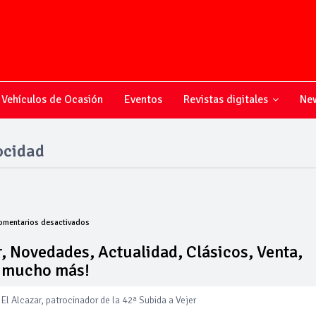
Vehículos de Ocasión
Eventos
Revistas digitales
New
ocidad
en
omentarios desactivados
Todo
sobre
, Novedades, Actualidad, Clásicos, Venta,
el
y mucho más!
mundo
del
motor,
El Alcazar, patrocinador de la 42ª Subida a Vejer
Novedades,