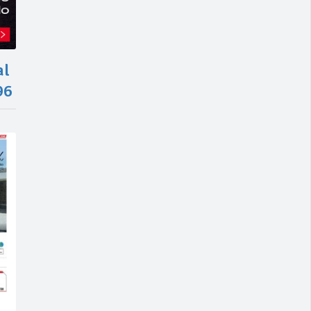
al
96