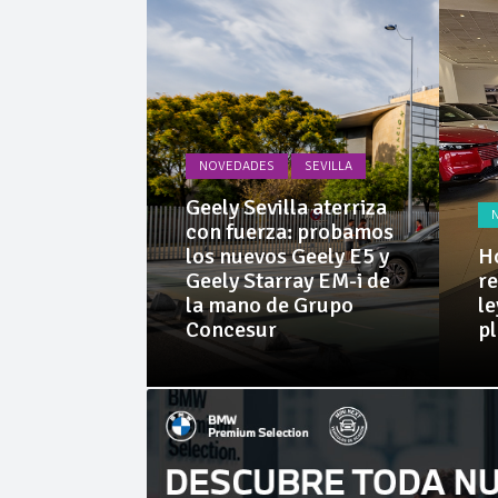
La Junta
Invercar
NOVEDADES
SEVILLA
PRUEBAS
Geely Sevilla aterriza
 Dacia
con fuerza: probamos
rid 155
los nuevos Geely E5 y
Ho
l SUV
Geely Starray EM-i de
re
e sorprende
la mano de Grupo
le
librio
Concesur
p