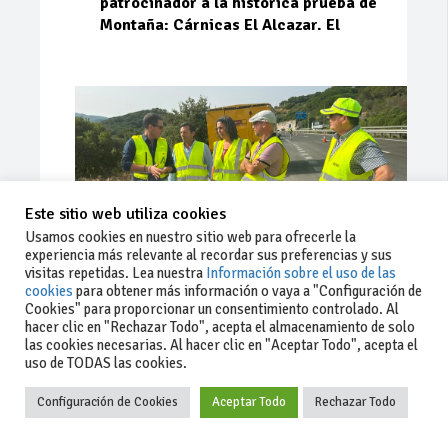
patrocinador a la histórica prueba de
Montaña: Cárnicas El Alcazar. El
Este sitio web utiliza cookies
Usamos cookies en nuestro sitio web para ofrecerle la
experiencia más relevante al recordar sus preferencias y sus
visitas repetidas. Lea nuestra
Información sobre el uso de las
cookies
para obtener más información o vaya a "Configuración de
Cookies" para proporcionar un consentimiento controlado. Al
Ago 03, 2026
83
0
0
hacer clic en "Rechazar Todo", acepta el almacenamiento de solo
las cookies necesarias. Al hacer clic en "Aceptar Todo", acepta el
La Junta implementa mejoras en la
uso de TODAS las cookies.
A381 por Los Barrios
Configuración de Cookies
Aceptar Todo
Rechazar Todo
La Junta de Andalucía, a través de la