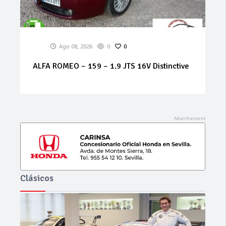
Ago 07, 2026
0
0
MERCEDES Sprinter 314 cdi
Clásicos