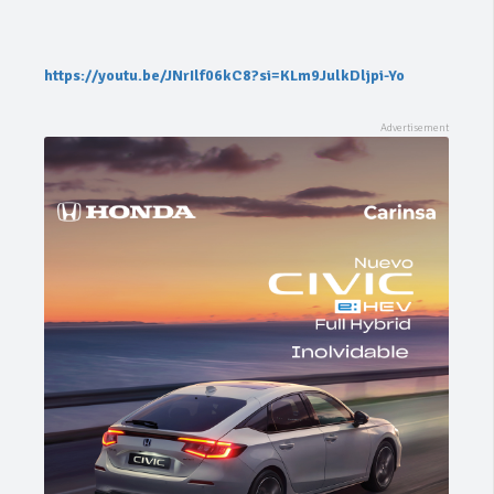
https://youtu.be/JNrIlf06kC8?si=KLm9JulkDljpi-Yo