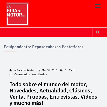
Toggl
Equipamiento: Reposacabezas Posteriores
La Guía del Motor
Mar 31, 2016
0
1
en
Comentarios desactivados
Todo
sobre
Todo sobre el mundo del motor,
el
Novedades, Actualidad, Clásicos,
mundo
del
Venta, Pruebas, Entrevistas, Vídeos
motor,
y mucho más!
Novedades,
Actualidad,