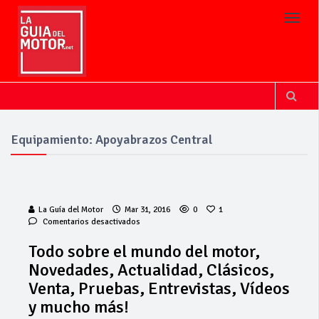
Toggl
Equipamiento: Apoyabrazos Central
La Guía del Motor
Mar 31, 2016
0
1
en
Comentarios desactivados
Todo
sobre
Todo sobre el mundo del motor,
el
Novedades, Actualidad, Clásicos,
mundo
del
Venta, Pruebas, Entrevistas, Vídeos
motor,
y mucho más!
Novedades,
Actualidad,