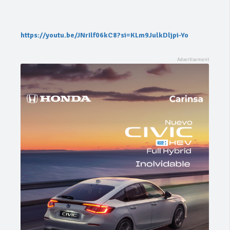
https://youtu.be/JNrIlf06kC8?si=KLm9JulkDljpi-Yo