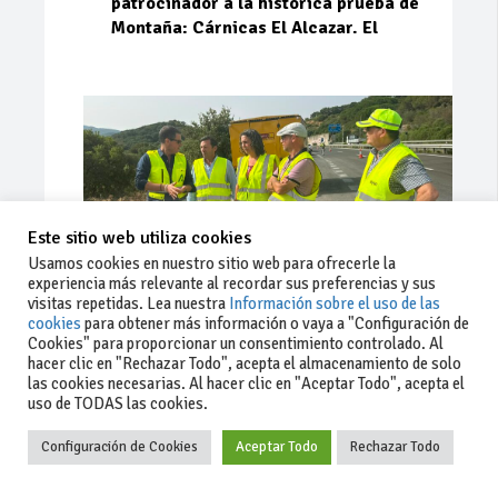
patrocinador a la histórica prueba de
Montaña: Cárnicas El Alcazar. El
Este sitio web utiliza cookies
Usamos cookies en nuestro sitio web para ofrecerle la
experiencia más relevante al recordar sus preferencias y sus
visitas repetidas. Lea nuestra
Información sobre el uso de las
cookies
para obtener más información o vaya a "Configuración de
Cookies" para proporcionar un consentimiento controlado. Al
Ago 03, 2026
93
0
0
hacer clic en "Rechazar Todo", acepta el almacenamiento de solo
las cookies necesarias. Al hacer clic en "Aceptar Todo", acepta el
La Junta implementa mejoras en la
uso de TODAS las cookies.
A381 por Los Barrios
Configuración de Cookies
Aceptar Todo
Rechazar Todo
La Junta de Andalucía, a través de la