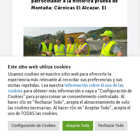
patrocinador a la histórica prueba de
Montaña: Cárnicas El Alcazar. El
Este sitio web utiliza cookies
Usamos cookies en nuestro sitio web para ofrecerle la
experiencia más relevante al recordar sus preferencias y sus
visitas repetidas. Lea nuestra
Información sobre el uso de las
cookies
para obtener más información o vaya a "Configuración de
Cookies" para proporcionar un consentimiento controlado. Al
Ago 03, 2026
73
0
0
hacer clic en "Rechazar Todo", acepta el almacenamiento de solo
las cookies necesarias. Al hacer clic en "Aceptar Todo", acepta el
La Junta implementa mejoras en la
uso de TODAS las cookies.
A381 por Los Barrios
Configuración de Cookies
Aceptar Todo
Rechazar Todo
La Junta de Andalucía, a través de la