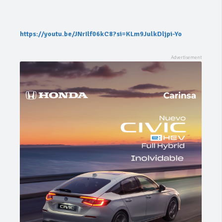
https://youtu.be/JNrIlf06kC8?si=KLm9JulkDljpi-Yo