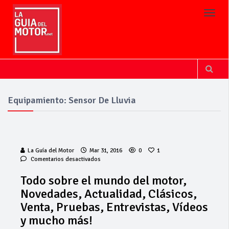
Toggl
Equipamiento: Sensor De Lluvia
La Guía del Motor
Mar 31, 2016
0
1
en
Comentarios desactivados
Todo
sobre
Todo sobre el mundo del motor,
el
Novedades, Actualidad, Clásicos,
mundo
del
Venta, Pruebas, Entrevistas, Vídeos
motor,
y mucho más!
Novedades,
Actualidad,