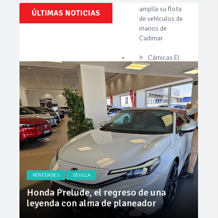
Clásicos,
ÚLTIMAS NOTICIAS
Cárnicas El
Venta,
Alcazar,
Pruebas,
patrocinador de
Entrevistas,
Vídeos
la 42ª Subida a
y
Vejer
mucho
más!
La Junta
implementa
mejoras en la
A381 por Los
Barrios
Invercar
amplía su flota
de vehículos de
manos de
Cadimar
NOVEDADES
SEVILLA
NO
ly
Honda Prelude, el regreso de una
Nue
leyenda con alma de planeador
na