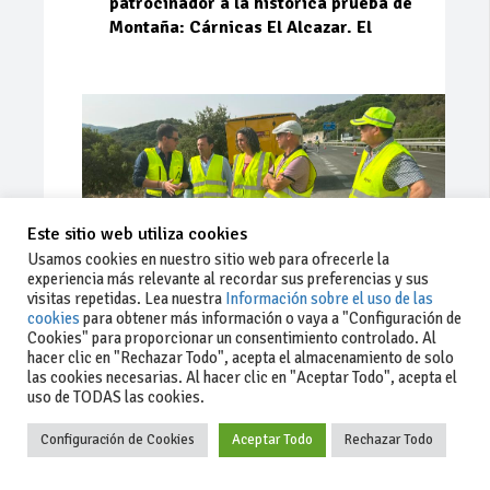
patrocinador a la histórica prueba de
Montaña: Cárnicas El Alcazar. El
Este sitio web utiliza cookies
Usamos cookies en nuestro sitio web para ofrecerle la
experiencia más relevante al recordar sus preferencias y sus
visitas repetidas. Lea nuestra
Información sobre el uso de las
cookies
para obtener más información o vaya a "Configuración de
Cookies" para proporcionar un consentimiento controlado. Al
Ago 03, 2026
71
0
0
hacer clic en "Rechazar Todo", acepta el almacenamiento de solo
las cookies necesarias. Al hacer clic en "Aceptar Todo", acepta el
La Junta implementa mejoras en la
uso de TODAS las cookies.
A381 por Los Barrios
Configuración de Cookies
Aceptar Todo
Rechazar Todo
La Junta de Andalucía, a través de la