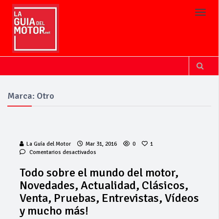
Toggl
Marca: Otro
La Guía del Motor
Mar 31, 2016
0
1
en
Comentarios desactivados
Todo
sobre
Todo sobre el mundo del motor,
el
La Junta
Novedades, Actualidad, Clásicos,
mundo
implementa
del
Venta, Pruebas, Entrevistas, Vídeos
mejoras en la
motor,
y mucho más!
A381 por Los
Novedades,
Barrios
Actualidad,