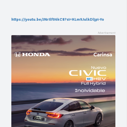
https://youtu.be/JNrIlf06kC8?si=KLm9JulkDljpi-Yo