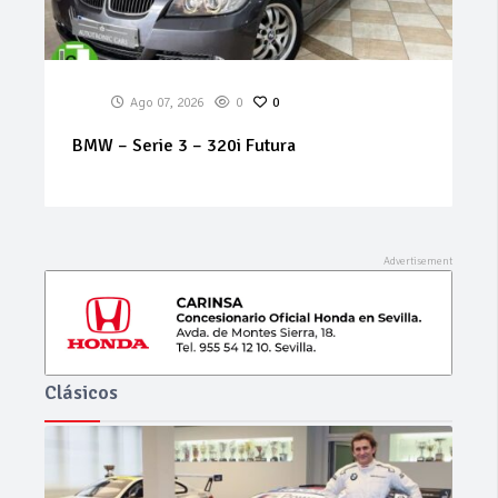
Ago 07, 2026
0
0
RENAULT – Koleos – Dynamique 2.0 dCi
150cv 4×2
Clásicos