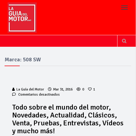
Toggl
Marca: 508 SW
La Guía del Motor
Mar 31, 2016
0
1
en
Comentarios desactivados
Todo
sobre
Todo sobre el mundo del motor,
el
Novedades, Actualidad, Clásicos,
mundo
del
Venta, Pruebas, Entrevistas, Vídeos
motor,
y mucho más!
Novedades,
Actualidad,