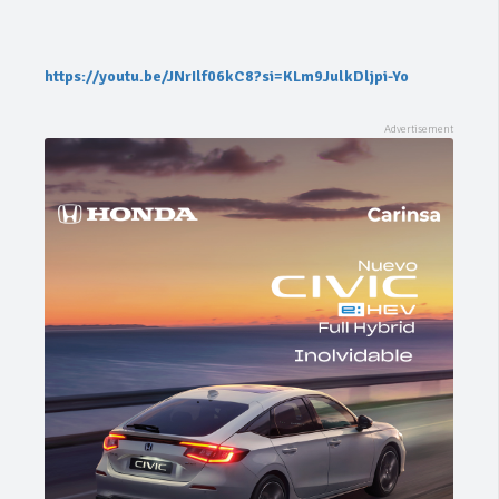
https://youtu.be/JNrIlf06kC8?si=KLm9JulkDljpi-Yo