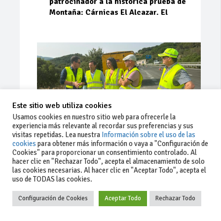
patrocinador a la histórica prueba de
Montaña: Cárnicas El Alcazar. El
Este sitio web utiliza cookies
Usamos cookies en nuestro sitio web para ofrecerle la
experiencia más relevante al recordar sus preferencias y sus
visitas repetidas. Lea nuestra
Información sobre el uso de las
cookies
para obtener más información o vaya a "Configuración de
Cookies" para proporcionar un consentimiento controlado. Al
Ago 03, 2026
81
0
0
hacer clic en "Rechazar Todo", acepta el almacenamiento de solo
las cookies necesarias. Al hacer clic en "Aceptar Todo", acepta el
La Junta implementa mejoras en la
uso de TODAS las cookies.
A381 por Los Barrios
Configuración de Cookies
Aceptar Todo
Rechazar Todo
La Junta de Andalucía, a través de la