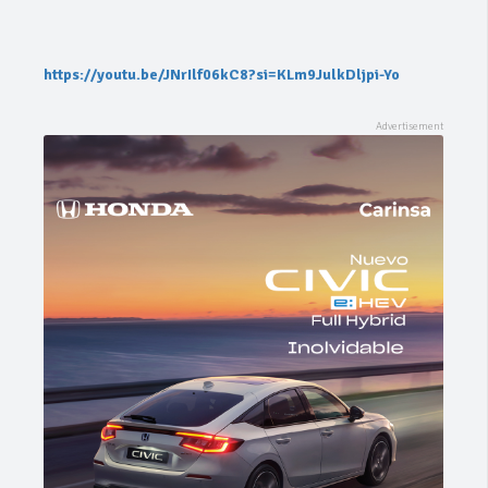
https://youtu.be/JNrIlf06kC8?si=KLm9JulkDljpi-Yo