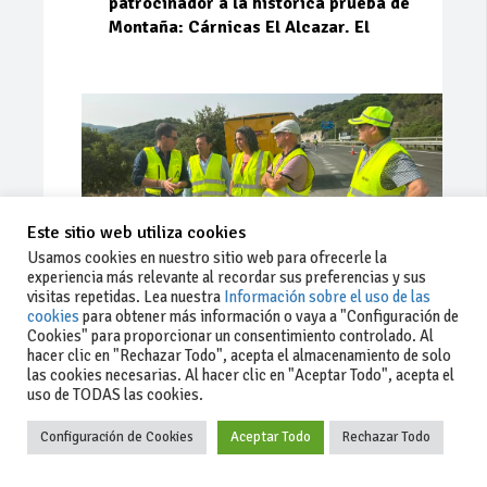
patrocinador a la histórica prueba de
Montaña: Cárnicas El Alcazar. El
Este sitio web utiliza cookies
Usamos cookies en nuestro sitio web para ofrecerle la
experiencia más relevante al recordar sus preferencias y sus
visitas repetidas. Lea nuestra
Información sobre el uso de las
cookies
para obtener más información o vaya a "Configuración de
Cookies" para proporcionar un consentimiento controlado. Al
Ago 03, 2026
81
0
0
hacer clic en "Rechazar Todo", acepta el almacenamiento de solo
las cookies necesarias. Al hacer clic en "Aceptar Todo", acepta el
La Junta implementa mejoras en la
uso de TODAS las cookies.
A381 por Los Barrios
Configuración de Cookies
Aceptar Todo
Rechazar Todo
La Junta de Andalucía, a través de la