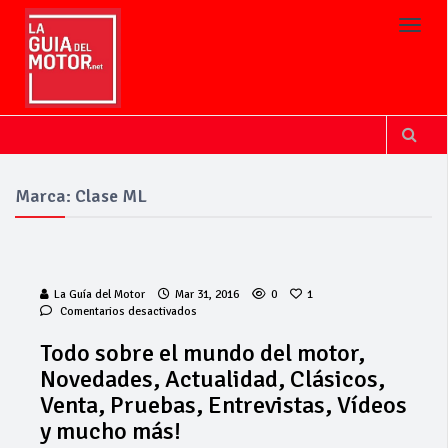
Toggl
Marca: Clase ML
La Guía del Motor
Mar 31, 2016
0
1
en
Comentarios desactivados
Todo
sobre
Todo sobre el mundo del motor,
el
Novedades, Actualidad, Clásicos,
mundo
del
Venta, Pruebas, Entrevistas, Vídeos
motor,
y mucho más!
Novedades,
Actualidad,