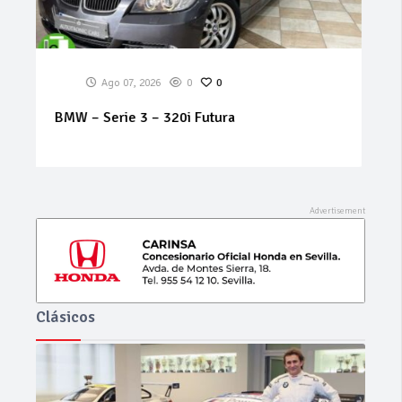
Ago 07, 2026
0
0
RENAULT – Koleos – Dynamique 2.0 dCi
150cv 4×2
Clásicos