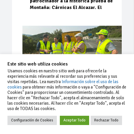
patrocinador a la histórica prueba de
Montaña: Cárnicas El Alcazar. El
Este sitio web utiliza cookies
Usamos cookies en nuestro sitio web para ofrecerle la
experiencia más relevante al recordar sus preferencias y sus
visitas repetidas. Lea nuestra
Información sobre el uso de las
cookies
para obtener más información o vaya a "Configuración de
Cookies" para proporcionar un consentimiento controlado. Al
Ago 03, 2026
66
0
0
hacer clic en "Rechazar Todo", acepta el almacenamiento de solo
las cookies necesarias. Al hacer clic en "Aceptar Todo", acepta el
La Junta implementa mejoras en la
uso de TODAS las cookies.
A381 por Los Barrios
Configuración de Cookies
Aceptar Todo
Rechazar Todo
La Junta de Andalucía, a través de la