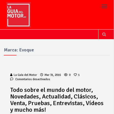
Toggl
Marca: Evoque
La Guía del Motor
Mar 31, 2016
0
1
en
Comentarios desactivados
Todo
sobre
Todo sobre el mundo del motor,
el
Novedades, Actualidad, Clásicos,
mundo
del
Venta, Pruebas, Entrevistas, Vídeos
motor,
y mucho más!
Novedades,
Actualidad,