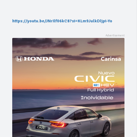
https://youtu.be/JNrIlf06kC8?si=KLm9JulkDljpi-Yo