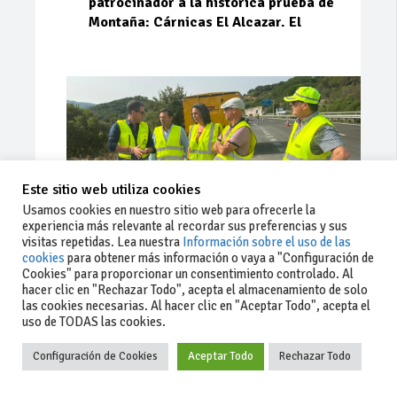
patrocinador a la histórica prueba de
Montaña: Cárnicas El Alcazar. El
Este sitio web utiliza cookies
Usamos cookies en nuestro sitio web para ofrecerle la
experiencia más relevante al recordar sus preferencias y sus
visitas repetidas. Lea nuestra
Información sobre el uso de las
cookies
para obtener más información o vaya a "Configuración de
Cookies" para proporcionar un consentimiento controlado. Al
Ago 03, 2026
81
0
0
hacer clic en "Rechazar Todo", acepta el almacenamiento de solo
las cookies necesarias. Al hacer clic en "Aceptar Todo", acepta el
La Junta implementa mejoras en la
uso de TODAS las cookies.
A381 por Los Barrios
Configuración de Cookies
Aceptar Todo
Rechazar Todo
La Junta de Andalucía, a través de la