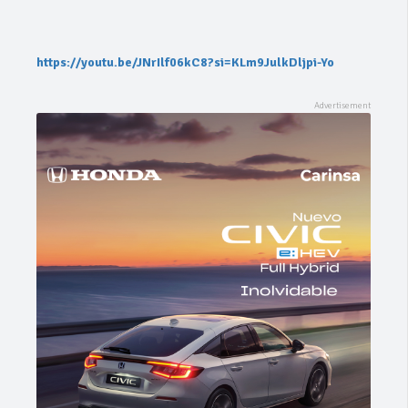
https://youtu.be/JNrIlf06kC8?si=KLm9JulkDljpi-Yo