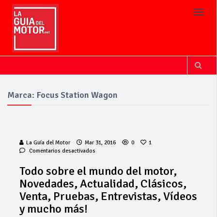
Toggl
Marca: Focus Station Wagon
La Guía del Motor
Mar 31, 2016
0
1
en
Comentarios desactivados
Todo
sobre
Todo sobre el mundo del motor,
el
Novedades, Actualidad, Clásicos,
mundo
del
Venta, Pruebas, Entrevistas, Vídeos
motor,
y mucho más!
Novedades,
Actualidad,