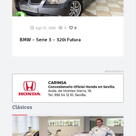
Ago 07, 2026
0
0
RENAULT – Koleos – Dynamique 2.0 dCi
150cv 4×2
Clásicos