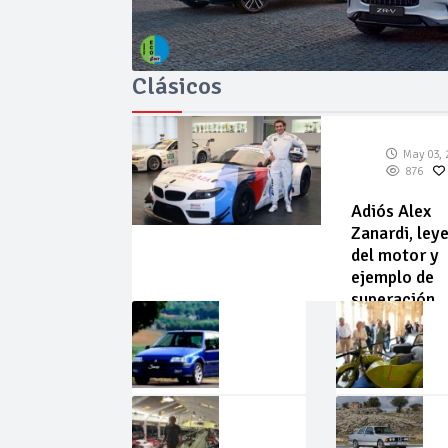
Clásicos
May 03, 
876
Adiós Alex
Zanardi, ley
del motor y
ejemplo de
superación
May
Abr
02,
22,