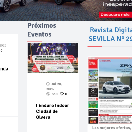
Próximos
Revista Digit
Eventos
SEVILLA Nº 2
2026
0
enda
Jul 20,
2026
338
0
I Enduro Indoor
Ciudad de
Olvera
Las mejores
ofertas,