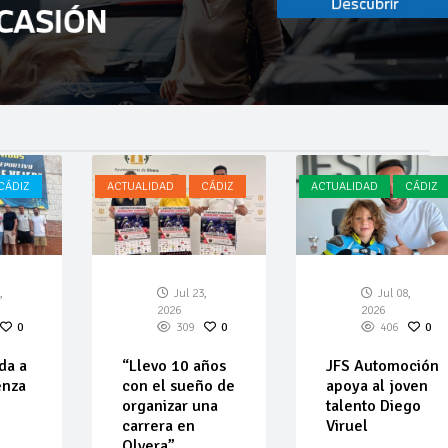
CÁDIZ
ACTUALIDAD
CÁDIZ
ACTUALIDAD
CÁDIZ
,
Jul 23,
Jul 08,
2026
2026
0
309
0
406
0
da a
“Llevo 10 años
JFS Automoción
enza
con el sueño de
apoya al joven
organizar una
talento Diego
carrera en
Viruel
Olvera”