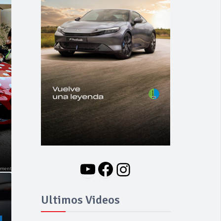
NOVEDADES
Nuevo BMW i3: Y
finalmente el Serie 3
se hizo eléctrico
YouTube
Facebook
Instagram
Ultimos Videos