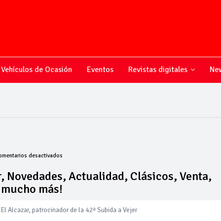
Vehículos de Ocasión
Eventos
Revistas digitales
New
en
omentarios desactivados
Todo
sobre
, Novedades, Actualidad, Clásicos, Venta,
el
y mucho más!
mundo
del
motor,
El Alcazar, patrocinador de la 42ª Subida a Vejer
Novedades,