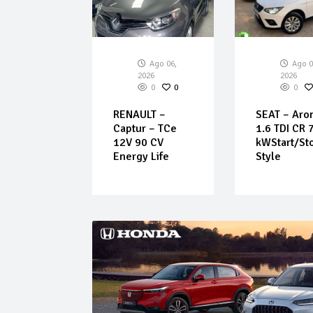
026
0
0
EN – C3 –
ech 110
Ago 06,
Ago 0
eel
2026
2026
0
0
0
RENAULT –
SEAT – Aro
Captur – TCe
1.6 TDI CR 
12V 90 CV
kWStart/St
Energy Life
Style