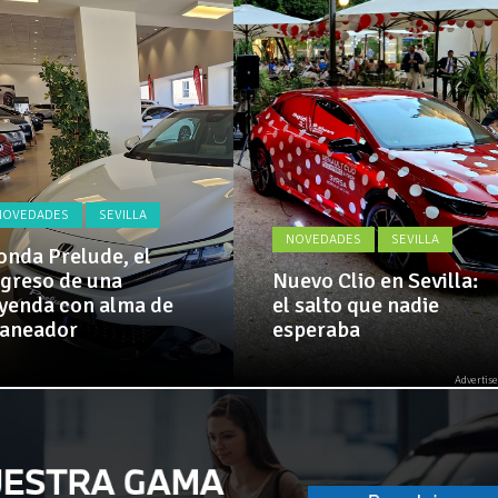
Actualidad,
 implementa mejoras en la A381 por Los Barrios
Clásicos,
Venta,
Pruebas,
 amplía su flota de vehículos de manos de Cadimar
Entrevistas,
Vídeos
y
mucho
más!
NOVEDADES
SEVILLA
NOVEDADES
SEVILLA
nda Prelude, el
greso de una
Nuevo Clio en Sevilla:
yenda con alma de
el salto que nadie
laneador
esperaba