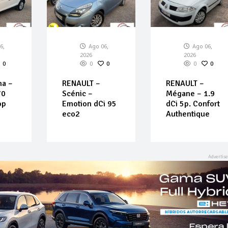
6,
Ago 06,
Ago 06,
2026
2026
0
0
0
0
0
na –
RENAULT –
RENAULT –
70
Scénic –
Mégane – 1.9
op
Emotion dCi 95
dCi 5p. Confort
eco2
Authentique