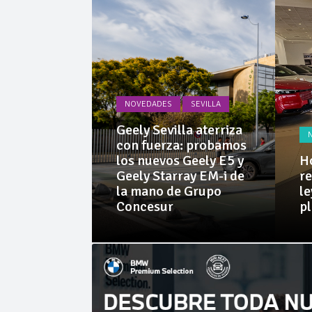
La Junta
Invercar
NOVEDADES
SEVILLA
PRUEBAS
Geely Sevilla aterriza
 Dacia
con fuerza: probamos
rid 155
los nuevos Geely E5 y
Ho
l SUV
Geely Starray EM-i de
re
e sorprende
la mano de Grupo
le
librio
Concesur
p