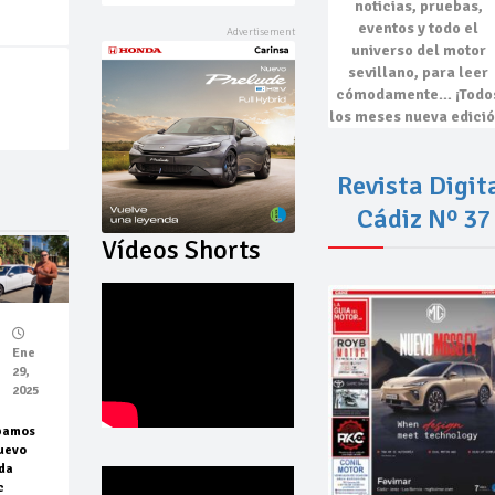
noticias, pruebas,
eventos
y todo el
universo del motor
sevillano, para leer
cómodamente…
¡Todo
los meses nueva edició
Revista Digit
Cádiz Nº 37
Vídeos Shorts
Ene
29,
2025
bamos
uevo
da
c