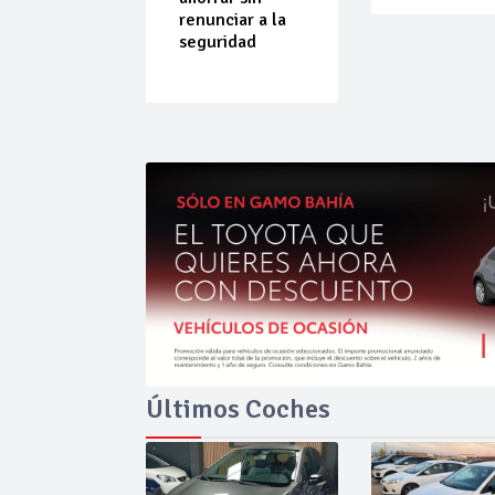
do que
renunciar a la
ende por
seguridad
ilibrio
Últimos Coches
Ago 06,