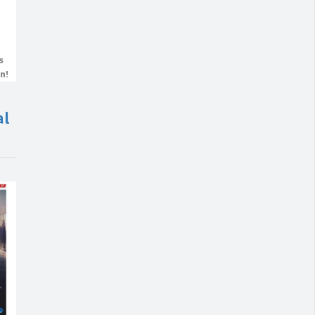
s
n!
al