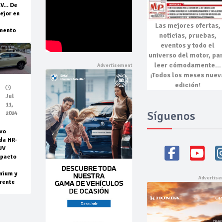
EV… De
ejor en
Las mejores
ofertas,
mento
noticias, pruebas,
eventos
y todo el
universo del motor, pa
leer cómodamente…
¡Todos los meses nuev
edición!
Jul
11,
Síguenos
2024
vo
da HR-
UV
pacto
mium y
rente