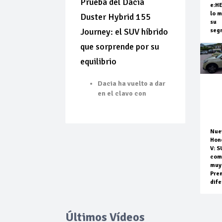
Prueba del Dacia
e:H
lo m
Duster Hybrid 155
su
Journey: el SUV híbrido
seg
que sorprende por su
equilibrio
Dacia ha vuelto a dar
en el clavo con
Nue
Hon
V: S
com
muy
Pre
dife
Últimos Vídeos