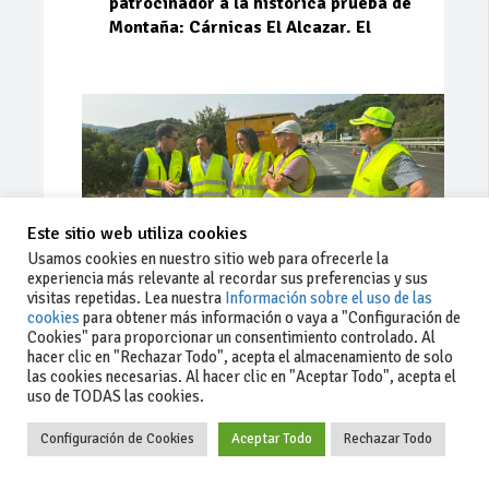
patrocinador a la histórica prueba de
Montaña: Cárnicas El Alcazar. El
Este sitio web utiliza cookies
Usamos cookies en nuestro sitio web para ofrecerle la
experiencia más relevante al recordar sus preferencias y sus
visitas repetidas. Lea nuestra
Información sobre el uso de las
cookies
para obtener más información o vaya a "Configuración de
Cookies" para proporcionar un consentimiento controlado. Al
Ago 03, 2026
93
0
0
hacer clic en "Rechazar Todo", acepta el almacenamiento de solo
las cookies necesarias. Al hacer clic en "Aceptar Todo", acepta el
La Junta implementa mejoras en la
uso de TODAS las cookies.
A381 por Los Barrios
Configuración de Cookies
Aceptar Todo
Rechazar Todo
La Junta de Andalucía, a través de la