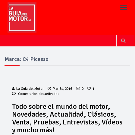
Toggl
Marca: C4 Picasso
La Guía del Motor
Mar 31, 2016
0
1
en
Comentarios desactivados
Todo
sobre
Todo sobre el mundo del motor,
el
Novedades, Actualidad, Clásicos,
mundo
del
Venta, Pruebas, Entrevistas, Vídeos
motor,
y mucho más!
Novedades,
Actualidad,