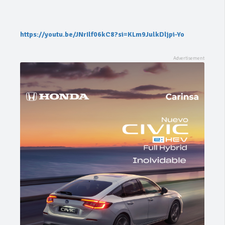
https://youtu.be/JNrIlf06kC8?si=KLm9JulkDljpi-Yo